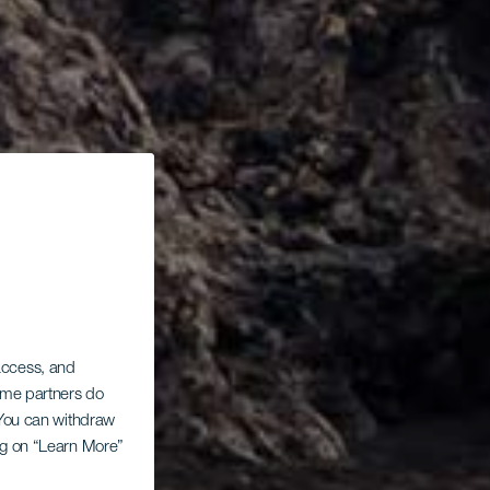
 access, and
Some partners do
. You can withdraw
ing on “Learn More”