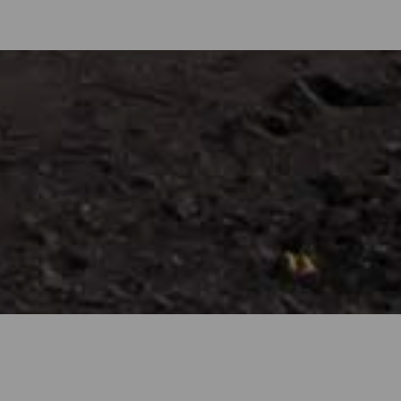
a
 att föreställa sig lummiga skogar i olika gröna nyanser och kar
 form av stränder. Det finns urbana stränder med all service, stora
erg eller klippor där du kan uppleva känslan av frihet. Men de ha
et runt tack vare skärgårdens soliga klimat. Ta reda på hur de är 
r.