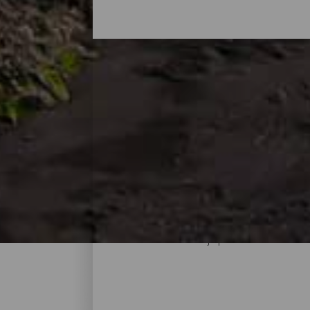
Alla stränder på La Palm
När man tänker på La Palma är det vanligt
öns natur bjuder också på överraskningar i
utrymme och små som ligger vid foten av b
sanden och möjligheten att njuta av dem år
Palma finns och börja planera din semeste