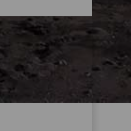
ga landskap som skyddas av vulkaner, men
 stränder där du kan hitta ditt eget
r alla något gemensamt: den unika svarta
och var de viktigaste stränderna på La