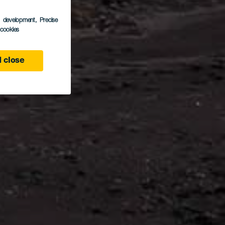
s development
, Precise
l cookies
 close