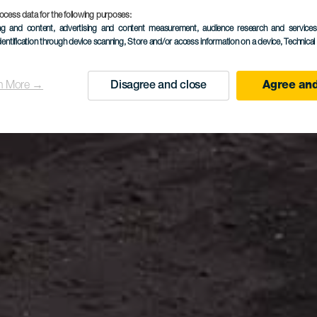
ocess data for the following purposes:
ing and content, advertising and content measurement, audience research and service
dentification through device scanning
, Store and/or access information on a device
, Technica
n More →
Disagree and close
Agree and