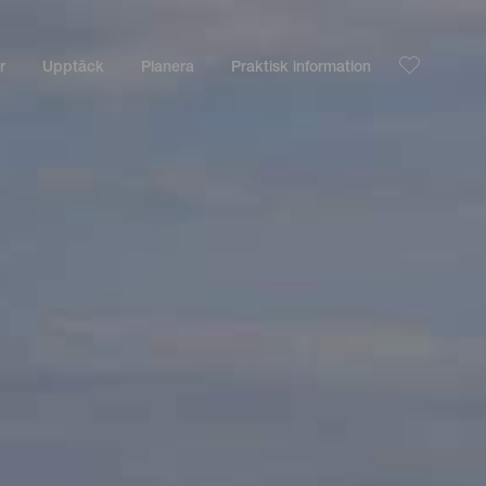
r
Upptäck
Planera
Praktisk information