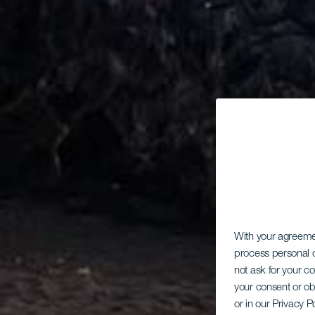
With your agreem
process personal d
not ask for your c
your consent or ob
or in our Privacy P