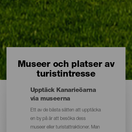
Museer och platser av
turistintresse
Upptäck Kanarieöarna
via museerna
Ett av de bästa sätten att upptäcka
en by på är att besöka dess
museer eller turistattraktioner. Man