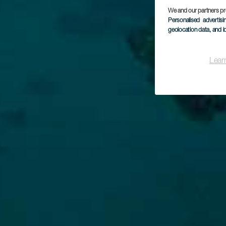
We and our partners pr
Personalised advertis
geolocation data, and i
Lear