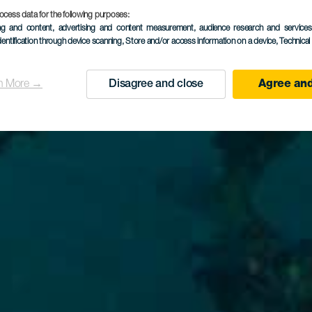
ocess data for the following purposes:
ing and content, advertising and content measurement, audience research and service
dentification through device scanning
, Store and/or access information on a device
, Technica
n More →
Disagree and close
Agree and