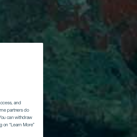
 access, and
Some partners do
. You can withdraw
ing on “Learn More”