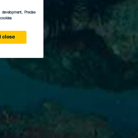
s development
, Precise
l cookies
 close