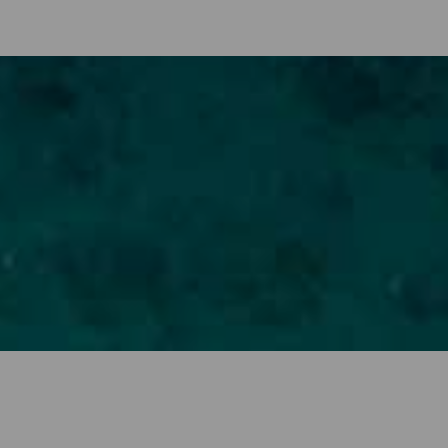
iset
som gillar att dyka och det märks på mängden dykskolor och dykpla
 vara väldigt klart och som ger en sikt på upp till 30 meter. Dessuto
. Havet här har en mycket värdefull biologisk mångfald och känneteck
r som är 1 000 meter djupa. Det är en skatt som på sina håll har utse