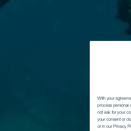
With your agreem
process personal d
not ask for your c
your consent or ob
or in our Privacy P