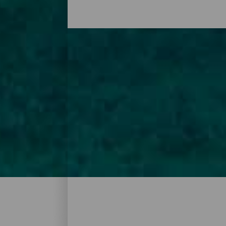
En nedstigning till parad
Kanarieöarna är ett äkta paradis för dig 
Kanarieöarna är känt i hela världen för att
och inhyser alla typer av arter i sin miljö
slingriga klippor och rev och en del platse
Palma och Lanzarote.