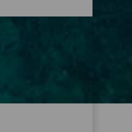
tser som finns på öarna. Vattnet på
m är vattnet alltid runt 20 grader varmt
nas av en vulkanterräng full av grottor,
tts till marina reservat på El Hierro, La