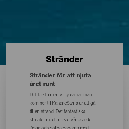
Stränder
Stränder för att njuta
året runt
Det första man vill göra när man
kommer till Kanarieöarna är att gå
till en strand. Det fantastiska
klimatet med en evig vår och de
långa och soliga dagarna med