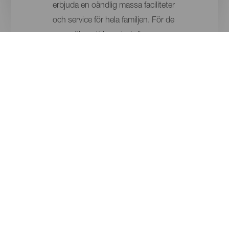
erbjuda en oändlig massa faciliteter
och service för hela familjen. För de
som söker att bo privat, är en
mycket lockande plan att bo i
exklusiva villor av hög nivå eller i
koketta små hotell med få rum, mitt
ibland bergen. Oavsett det boende
som valts, har alla en oförbätterlig
service och ligger på underbara
platser. Oberoende på om stilen är
mycket modern är man otroligt
tillmötesgående i hotellen så man
vill alltid komma tillbaka dit.
ÖAR