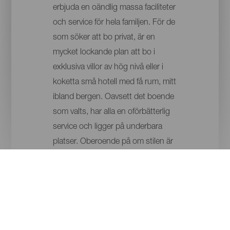
erbjuda en oändlig massa faciliteter
och service för hela familjen. För de
som söker att bo privat, är en
mycket lockande plan att bo i
exklusiva villor av hög nivå eller i
koketta små hotell med få rum, mitt
ibland bergen. Oavsett det boende
som valts, har alla en oförbätterlig
service och ligger på underbara
platser. Oberoende på om stilen är
mycket modern är man otroligt
tillmötesgående i hotellen så man
vill alltid komma tillbaka dit.
ÖAR