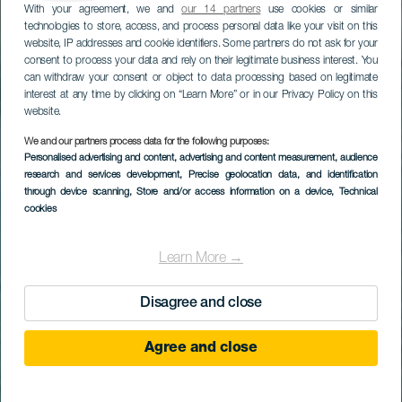
With your agreement, we and
our 14 partners
use cookies or similar
technologies to store, access, and process personal data like your visit on this
website, IP addresses and cookie identifiers. Some partners do not ask for your
consent to process your data and rely on their legitimate business interest. You
can withdraw your consent or object to data processing based on legitimate
interest at any time by clicking on “Learn More” or in our Privacy Policy on this
website.
We and our partners process data for the following purposes:
Personalised advertising and content, advertising and content measurement, audience
research and services development
, Precise geolocation data, and identification
through device scanning
, Store and/or access information on a device
, Technical
cookies
Learn More →
Disagree and close
Agree and close