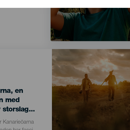
, vilket är
Imagen
Imagen
Listado
rna, en
on med
 storslag...
r Kanarieöarna