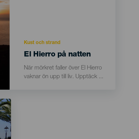
datos
Motivación
Kust och strand
Principal
Titular
El Hierro på natten
Texto
När mörkret faller över El Hierro
para
vaknar ön upp till liv. Upptäck ...
listados
y
meta-
datos