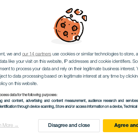
ent, we and
our 14 partners
use cookies or similar technologies to store,
ata like your visit on this website, IP addresses and cookie identifiers. 
onsent to process your data and rely on their legitimate business interest
ject to data processing based on legitimate interest at any time by click
olicy on this website.
Imagen
Imagen
Listado
ocess data for the following purposes:
ing and content, advertising and content measurement, audience research and service
dentification through device scanning
, Store and/or access information on a device
, Technica
ra goda skäl
n More →
Disagree and close
Agree and
ka