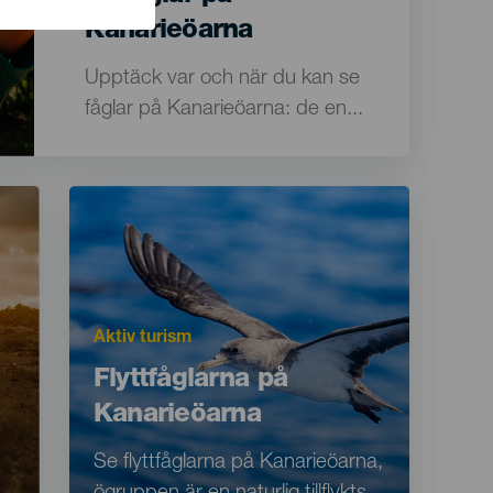
Kanarieöarna
Texto
Upptäck var och när du kan se
para
fåglar på Kanarieöarna: de en...
listados
y
Imagen
Imagen
meta-
Listado
datos
Motivación
Aktiv turism
Principal
Titular
Flyttfåglarna på
Kanarieöarna
Texto
Se flyttfåglarna på Kanarieöarna,
para