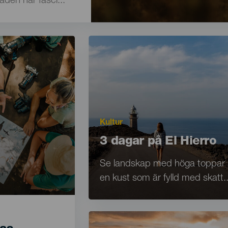
den har fasci...
Imagen
Imagen
Listado
Motivación
Kultur
Principal
Titular
3 dagar på El Hierro
Texto
Se landskap med höga toppar
para
en kust som är fylld med skatt..
listados
y
Imagen
Imagen
Listado
meta-