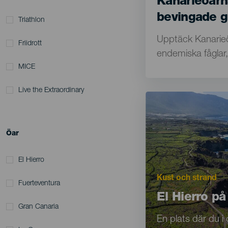
Kanarieöarn
bevingade g
Triathlon
Texto
Upptäck Kanarie
Friidrott
para
endemiska fåglar, 
listados
MICE
y
Live the Extraordinary
Imagen
Imagen
meta-
Listado
datos
Öar
El Hierro
Motivación
Kust och strand
Principal
Fuerteventura
Titular
El Hierro p
Gran Canaria
Texto
En plats där du i 