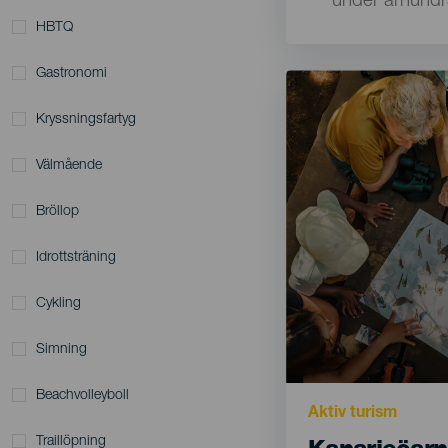
para
under århundra
listados
HBTQ
y
Gastronomi
Imagen
Imagen
meta-
Listado
datos
Kryssningsfartyg
Välmående
Bröllop
Idrottsträning
Cykling
Simning
Beachvolleyboll
Motivación
Aktiv turism
Principal
Titular
Traillöpning