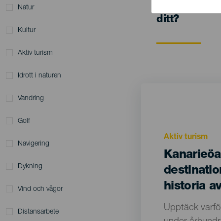
Kanarieöarna
Natur
ditt?
Kultur
Aktiv turism
Idrott i naturen
Vandring
Golf
Motivación
Aktiv turism
Principal
Navigering
Titular
Kanarieöa
Dykning
destinati
historia av
Vind och vågor
Texto
Upptäck varfö
Distansarbete