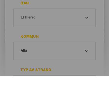
ÖAR
KOMMUN
TYP AV STRAND
SANDENS FÄRG