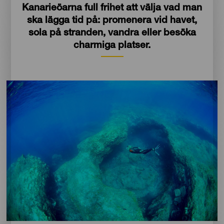
Kanarieöarna full frihet att välja vad man
ska lägga tid på: promenera vid havet,
sola på stranden, vandra eller besöka
charmiga platser.
Imagen
Imagen
Escritorio
16:9