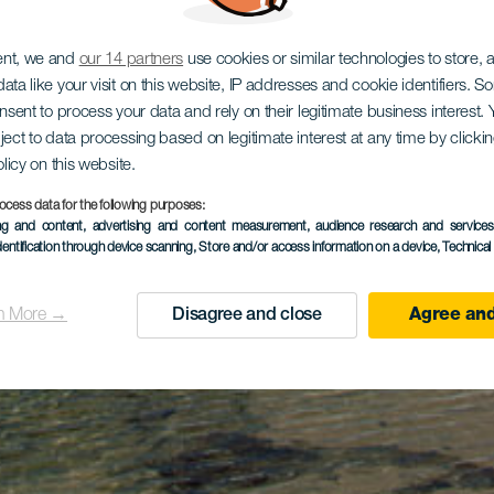
ent, we and
our 14 partners
use cookies or similar technologies to store,
ata like your visit on this website, IP addresses and cookie identifiers. 
onsent to process your data and rely on their legitimate business interest
ject to data processing based on legitimate interest at any time by click
olicy on this website.
ocess data for the following purposes:
ing and content, advertising and content measurement, audience research and service
dentification through device scanning
, Store and/or access information on a device
, Technica
n More →
Disagree and close
Agree and