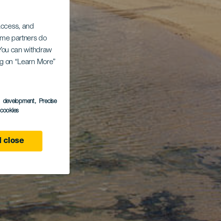
 access, and
Some partners do
. You can withdraw
ing on “Learn More”
s development
, Precise
l cookies
 close