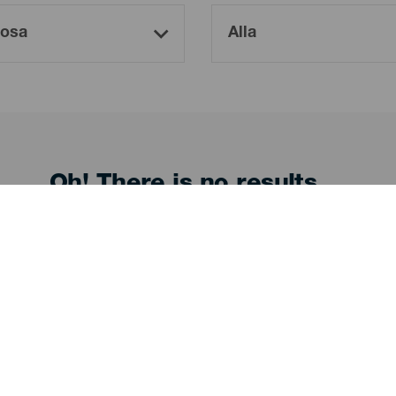
Oh! There is no results ...
Try again, you will surely find something you like