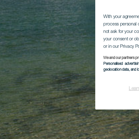
With your agreem
process personal d
not ask for your c
your consent or ob
or in our Privacy P
We and our partners pr
Personalised advertis
geolocation data, and i
Lear