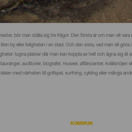
r
emester, bör man ställa sig tre frågor. Den första är om man vill vara
 liten by eller livligheten i en stad. Och den sista, vad man vill g
ligheter: lugna platser där man kan koppla av helt och ägna sig åt att
auranger, auditorier, biografer, museer, affärscenter, kvällsnöjen eller
fördelen med närheten till golfspel, surfning, cykling eller många a
KOMMUN