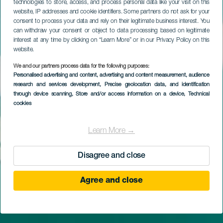
technologies to store, access, and process personal data like your visit on this
website, IP addresses and cookie identifiers. Some partners do not ask for your
consent to process your data and rely on their legitimate business interest. You
can withdraw your consent or object to data processing based on legitimate
interest at any time by clicking on “Learn More” or in our Privacy Policy on this
website.
We and our partners process data for the following purposes:
Personalised advertising and content, advertising and content measurement, audience
research and services development
, Precise geolocation data, and identification
through device scanning
, Store and/or access information on a device
, Technical
cookies
Learn More →
Disagree and close
Agree and close