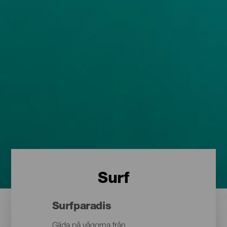
Surf
Surfparadis
Glida på vågorna från