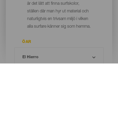
är det lätt att finna surfskolor,
ställen där man hyr ut material och
naturligtvis en trivsam miljö i vilken
alla surfare känner sig som hemma.
ÖAR
KOMMUN