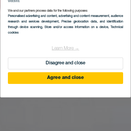
website.
We and our partners process data for the following purposes:
Personalised advertising and content, advertising and content measurement, audience
Skärmflygning i
research and services development
, Precise geolocation data, and identification
Taucho
through device scanning
, Store and/or access information on a device
, Technical
cookies
Learn More →
Disagree and close
Agree and close