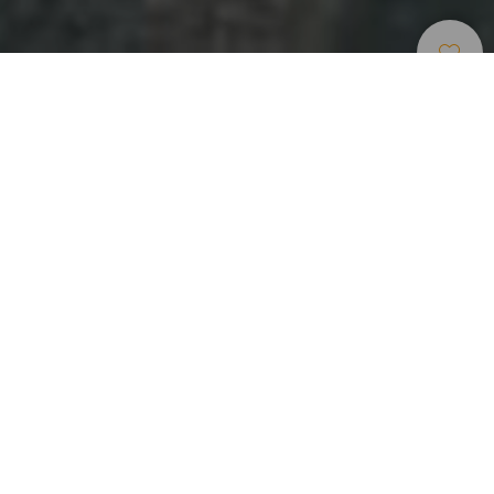
Skarmflygningsomraden
>
Tenerife
Det område i Europa som ger flest flygtimmar per år
Folk lyfter med skärmflyg varje dag i bergen i Adeje, en
region på södra Teneriffa där några av Europas bästa
platser för att utöva denna sport ligger samlade. Taucho är
utan tvekan en av dessa och är dessutom den som ger
flest flygtimmar per år. En attraktiv plats som alltid lockar
flygare från kontinenten, men som bara lämpar sig för de
mest erfarna då den skiljer sig från övriga områden och
man svävar på läsidan.
Deltävlingar i Kanarieöarnas liga för skärmflygning