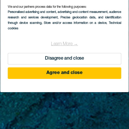
We and our partners process data for the following purposes:
Personalised advertising and content, advertising and content measurement, audience
Dyka på skeppsvraket
research and services development
, Precise geolocation data, and identification
Tabaiba
through device scanning
, Store and/or access information on a device
, Technical
cookies
Learn More →
Disagree and close
Agree and close