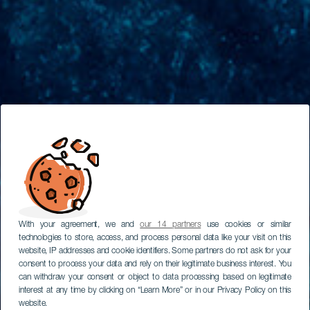
With your agreement, we and
our 14 partners
use cookies or similar
technologies to store, access, and process personal data like your visit on this
website, IP addresses and cookie identifiers. Some partners do not ask for your
consent to process your data and rely on their legitimate business interest. You
can withdraw your consent or object to data processing based on legitimate
interest at any time by clicking on “Learn More” or in our Privacy Policy on this
website.