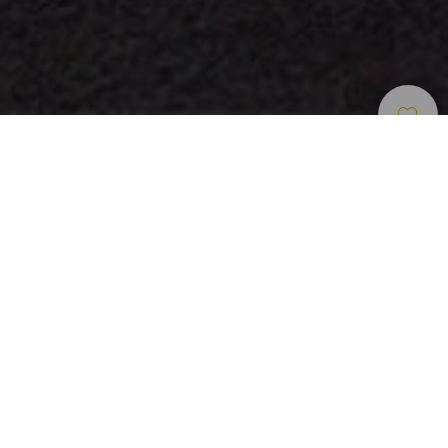
Omrade For Stjarnskadning
>
La Palma
Ett Starlight-reservat
Utsiktsplatsen San Borondón ligger på västra La Palma på
Costa de Tazacorte och har en platå som hänger över
Atlanten. Därifrån kan man med hjälp av två
informationsskyltar beskåda La Palmas enastående
himlavalv. Det är den första ön i världen som har utsetts till
ett Starlight-reservat tack vare den knappa
ljusföroreningen. Det finns ingen parkering här, men det är
lätt att ta sig hit till fots och för ovanlighetens skull finns det