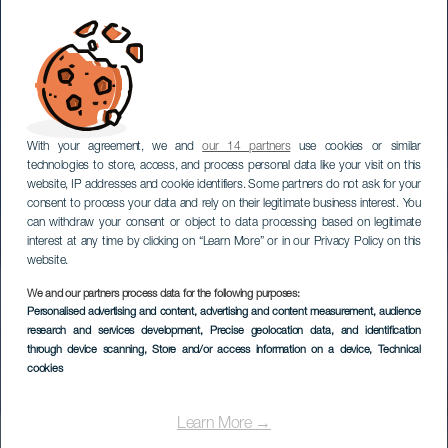
With your agreement, we and
our 14 partners
use cookies or similar
technologies to store, access, and process personal data like your visit on this
website, IP addresses and cookie identifiers. Some partners do not ask for your
consent to process your data and rely on their legitimate business interest. You
can withdraw your consent or object to data processing based on legitimate
interest at any time by clicking on “Learn More” or in our Privacy Policy on this
website.
We and our partners process data for the following purposes:
Personalised advertising and content, advertising and content measurement, audience
Stjärnskådning på
research and services development
, Precise geolocation data, and identification
berget San Borondón
through device scanning
, Store and/or access information on a device
, Technical
cookies
Learn More →