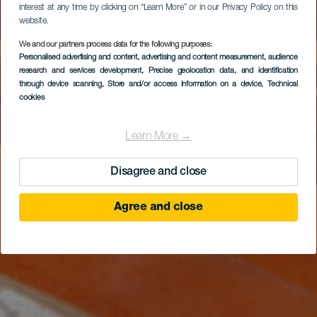
interest at any time by clicking on “Learn More” or in our Privacy Policy on this
website.
We and our partners process data for the following purposes:
Personalised advertising and content, advertising and content measurement, audience
research and services development
El Carrizal de Tejeda
, Precise geolocation data, and identification
through device scanning
, Store and/or access information on a device
, Technical
cookies
Learn More →
Disagree and close
Agree and close