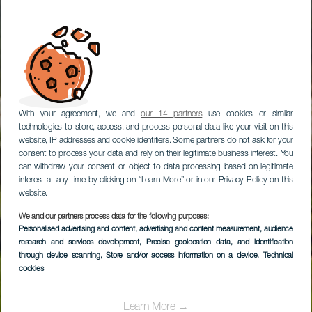
With your agreement, we and
our 14 partners
use cookies or similar
technologies to store, access, and process personal data like your visit on this
website, IP addresses and cookie identifiers. Some partners do not ask for your
consent to process your data and rely on their legitimate business interest. You
can withdraw your consent or object to data processing based on legitimate
interest at any time by clicking on “Learn More” or in our Privacy Policy on this
website.
We and our partners process data for the following purposes:
Personalised advertising and content, advertising and content measurement, audience
Amarilla Golf &
research and services development
, Precise geolocation data, and identification
Country Club
through device scanning
, Store and/or access information on a device
, Technical
cookies
Learn More →