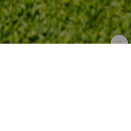
Golfbanor
>
Tenerife
En korthålsbana med pay and play på Teneriffa.
På Teneriffas södra del, precis vid havet och ett par minuter
från flygplatsen Reina Sofía, ligger anläggningen Amarilla
Golf & Country Club. Anläggningen är ritad av Donald Steel
och invigdes 1998. Den har 18 hål med 71 i par och ligger
precis vid havet. På korthålsbanan på nio hål kan man
finslipa kortbanespelet eller helt enkelt prova på golf för
första gången eftersom anläggningen erbjuder pay and