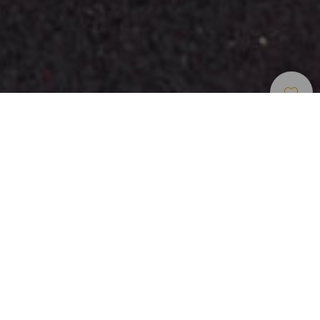
Fritids- Och Nöjescenter
>
La
>
Otros
Samt Turistattraktioner
Palma
Den gamla ladan omgjord till lekplats
Den byggdes 2018 och har en yta på 253 kvadratmeter.
Lekplatsen El Granero utgör en perfekt träffpunkt för de
små. Den ligger på Calle Real – i jämte Bien de Interés
Cultural (BIC) vid kyrkan Nuestra Señora de Candelaria –
och är inspirerad av den gamla ladan (kyrkans fastighet)
som låg på samma plats och söder om Templo de
Candelaria. Målet är att närma arvet till framtida