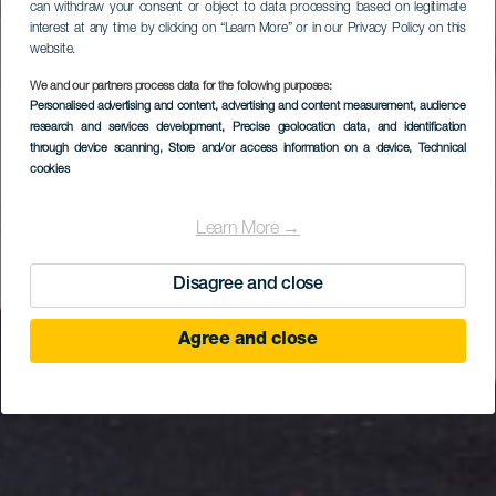
can withdraw your consent or object to data processing based on legitimate
interest at any time by clicking on “Learn More” or in our Privacy Policy on this
website.
We and our partners process data for the following purposes:
Personalised advertising and content, advertising and content measurement, audience
research and services development
Parque El Granero
, Precise geolocation data, and identification
through device scanning
, Store and/or access information on a device
, Technical
cookies
Learn More →
Disagree and close
Agree and close