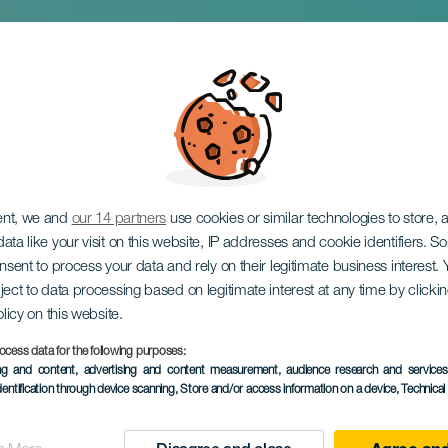
a Niña de La Isla på
ent, we and
our 14 partners
use cookies or similar technologies to store,
ata like your visit on this website, IP addresses and cookie identifiers. 
onsent to process your data and rely on their legitimate business interest
ject to data processing based on legitimate interest at any time by click
olicy on this website.
ocess data for the following purposes:
ing and content, advertising and content measurement, audience research and service
EVENEMANGET HÅLLS
dentification through device scanning
, Store and/or access information on a device
, Technica
05 July 2025