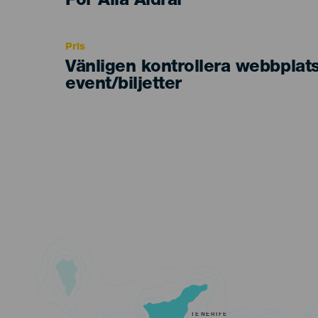
Edad
För Alla Åldrar
Recomendada
Pris
Vänligen kontrollera webbplat
event/biljetter
TENERIFE