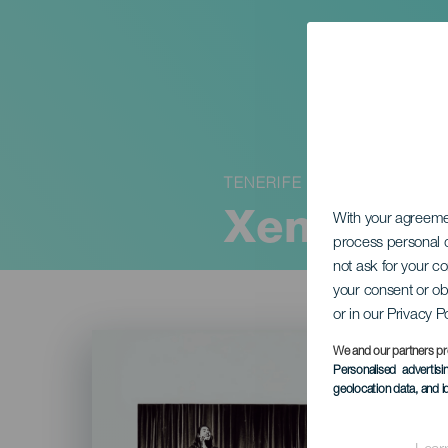
TENERIFE
Xente & L
With your agreem
process personal d
not ask for your c
your consent or ob
or in our Privacy P
Imagen
Listado
We and our partners pr
Personalised advertis
geolocation data, and i