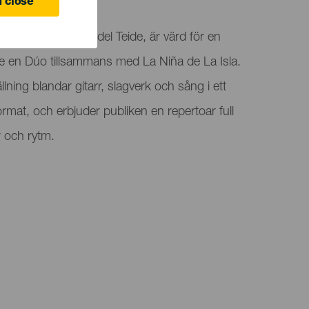
 close
ilados, i Santiago del Teide, är värd för en
te en Dúo tillsammans med La Niña de La Isla.
lning blandar gitarr, slagverk och sång i ett
rmat, och erbjuder publiken en repertoar full
er och rytm.