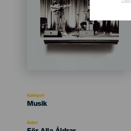
Lear
Kategori
Categoría
Musik
del
evento
Ålder