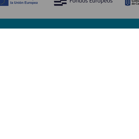
Upptäck
P
Bröllop
Kust och stränder
A
Kryssningsfartyg
Kultur
Ta
Gastronomi
Aktiv turism
Va
Alla artiklar
Se