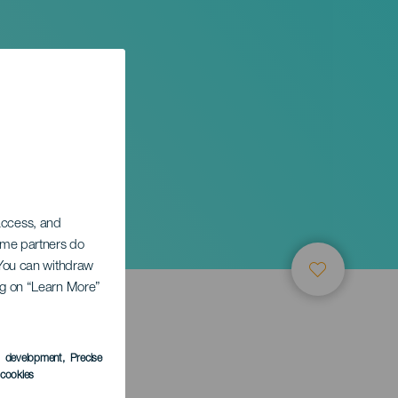
 access, and
Some partners do
. You can withdraw
ing on “Learn More”
s development
, Precise
l cookies