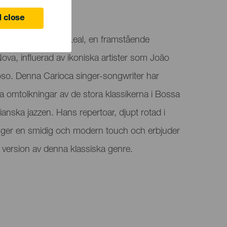
 Laguna
 close
ll Santt till Teatro Leal, en framstående
va, influerad av ikoniska artister som João
oso. Denna Carioca singer-songwriter har
na omtolkningar av de stora klassikerna i Bossa
anska jazzen. Hans repertoar, djupt rotad i
, ger en smidig och modern touch och erbjuder
version av denna klassiska genre.