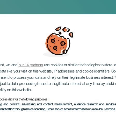
t på konsert
ent, we and
our 14 partners
use cookies or similar technologies to store,
ata like your visit on this website, IP addresses and cookie identifiers. 
onsent to process your data and rely on their legitimate business interest
ject to data processing based on legitimate interest at any time by click
olicy on this website.
ocess data for the following purposes:
EVENEMANGET HÅLLS
ing and content, advertising and content measurement, audience research and service
dentification through device scanning
, Store and/or access information on a device
, Technica