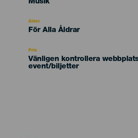
Categoría
Musik
del
evento
Ålder
Edad
För Alla Åldrar
Recomendada
Pris
Vänligen kontrollera webbplat
event/biljetter