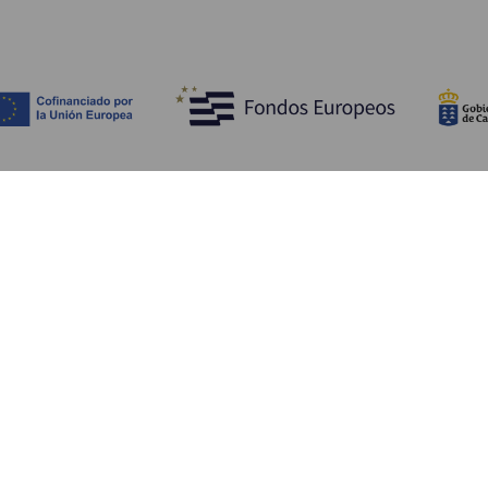
Upptäck
P
Bröllop
Kust och stränder
A
Kryssningsfartyg
Kultur
Ta
Gastronomi
Aktiv turism
Va
Alla artiklar
Se