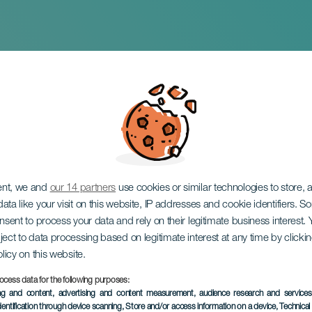
 Trio i konsert
ent, we and
our 14 partners
use cookies or similar technologies to store,
ata like your visit on this website, IP addresses and cookie identifiers. 
onsent to process your data and rely on their legitimate business interest
ject to data processing based on legitimate interest at any time by click
olicy on this website.
ocess data for the following purposes:
EVENEMANGET HÅLLS
ing and content, advertising and content measurement, audience research and service
dentification through device scanning
, Store and/or access information on a device
, Technica