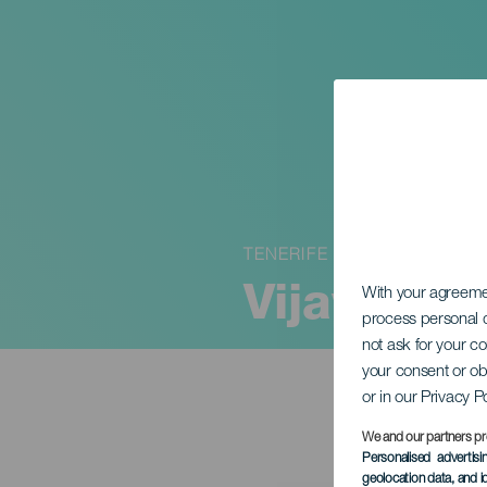
TENERIFE
Vijay Iyer
With your agreem
process personal d
not ask for your c
your consent or ob
or in our Privacy P
We and our partners pr
Personalised advertis
geolocation data, and i