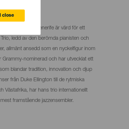
ife
 close
i Santa Cruz de Tenerife är värd för ett
r Trio, ledd av den berömda pianisten och
Iyer, allmänt ansedd som en nyckelfigur inom
er Grammy-nominerad och har utvecklat ett
 som blandar tradition, innovation och djup
nser från Duke Ellington till de rytmiska
h Västafrika, har hans trio internationellt
 mest framstående jazzensembler.