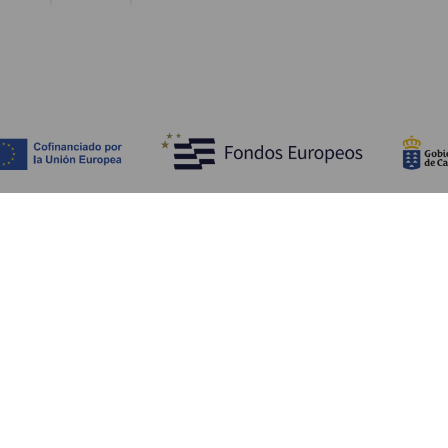
Upptäck
P
Bröllop
Kust och stränder
A
Kryssningsfartyg
Kultur
Ta