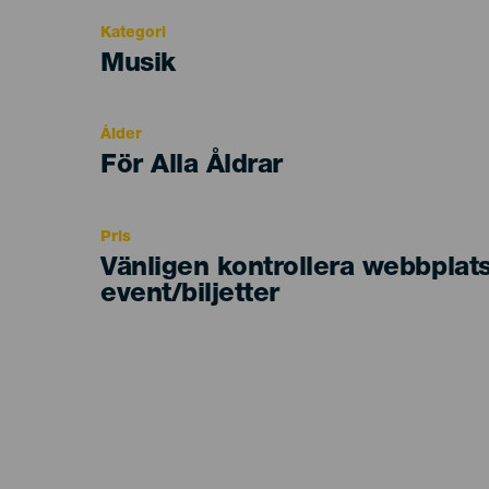
Kategori
Categoría
Musik
del
evento
Ålder
Edad
För Alla Åldrar
Recomendada
Pris
Vänligen kontrollera webbplat
event/biljetter