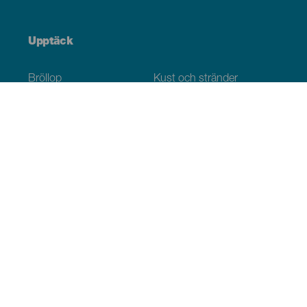
Upptäck
Bröllop
Kust och stränder
Kryssningsfartyg
Kultur
Gastronomi
Aktiv turism
Alla artiklar
Praktisk information
Agenda
Klimat