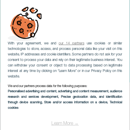
With your agreement, we and
our 14 partners
use cookies or similar
technologies to store, access, and process personal data like your visit on this
website, IP addresses and cookie identifiers. Some partners do not ask for your
consent to process your data and rely on their legitimate business interest. You
can withdraw your consent or object to data processing based on legitimate
TENERIFE
interest at any time by clicking on “Learn More” or in our Privacy Policy on this
Vibra Fest - Mahou
website.
We and our partners process data for the following purposes:
Imagen
Personalised advertising and content, advertising and content measurement, audience
Listado
research and services development
, Precise geolocation data, and identification
through device scanning
, Store and/or access information on a device
, Technical
cookies
Learn More →