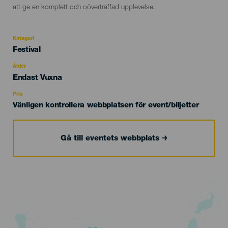
att ge en komplett och oöverträffad upplevelse.
Kategori
Categoría
Festival
del
evento
Ålder
Edad
Endast Vuxna
Recomendada
Pris
Vänligen kontrollera webbplatsen för event/biljetter
Gå till eventets webbplats