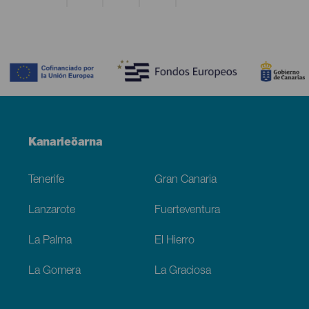
Contenido
Menú
Kanarieöarna
Footer
Tenerife
Gran Canaria
Lanzarote
Fuerteventura
La Palma
El Hierro
La Gomera
La Graciosa