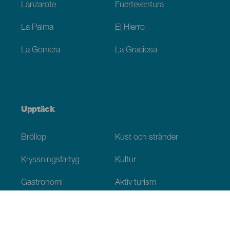
Lanzarote
Fuerteventura
La Palma
El Hierro
La Gomera
La Graciosa
Upptäck
Bröllop
Kust och stränder
Kryssningsfartyg
Kultur
Gastronomi
Aktiv turism
Alla artiklar