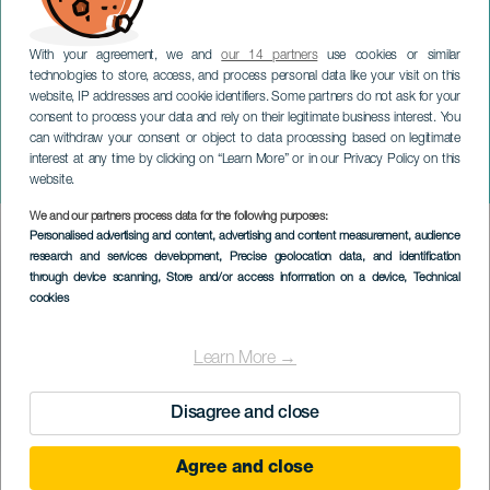
With your agreement, we and
our 14 partners
use cookies or similar
technologies to store, access, and process personal data like your visit on this
website, IP addresses and cookie identifiers. Some partners do not ask for your
consent to process your data and rely on their legitimate business interest. You
TENERIFE
can withdraw your consent or object to data processing based on legitimate
Urban Jazz: Jazz In The
interest at any time by clicking on “Learn More” or in our Privacy Policy on this
Hall
website.
We and our partners process data for the following purposes:
Imagen
Personalised advertising and content, advertising and content measurement, audience
Listado
research and services development
, Precise geolocation data, and identification
through device scanning
, Store and/or access information on a device
, Technical
cookies
Learn More →
Disagree and close
Agree and close
EVENEMANGET HÅLLS