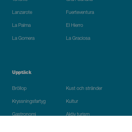
Lanzarote
Fuerteventura
La Palma
El Hierro
La Gomera
La Graciosa
Upptäck
Bröllop
Kust och stränder
Kryssningsfartyg
Kultur
Gastronomi
Aktiv turism
Alla artiklar