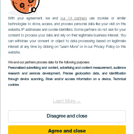
With your agreement, we and
our 14 partners
use cookies or similar
technologies to store, access, and process personal data like your visit on this
website, IP addresses and cookie identifiers. Some partners do not ask for your
consent to process your data and rely on their legitimate business interest. You
TENERIFE
can withdraw your consent or object to data processing based on legitimate
Triatlón Sprint Guía de
interest at any time by clicking on “Learn More” or in our Privacy Policy on this
Isora
website.
We and our partners process data for the following purposes:
Imagen
Personalised advertising and content, advertising and content measurement, audience
Listado
research and services development
, Precise geolocation data, and identification
through device scanning
, Store and/or access information on a device
, Technical
cookies
Learn More →
Disagree and close
Agree and close