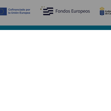
Upptäck
P
Bröllop
Kust och stränder
A
Kryssningsfartyg
Kultur
Ta
Gastronomi
Aktiv turism
Va
Alla artiklar
Se