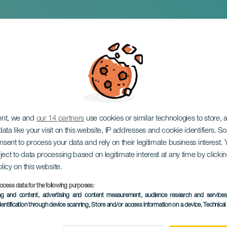
 Puerto de la Cruz
ent, we and
our 14 partners
use cookies or similar technologies to store,
ata like your visit on this website, IP addresses and cookie identifiers. 
onsent to process your data and rely on their legitimate business interest
ject to data processing based on legitimate interest at any time by click
olicy on this website.
ocess data for the following purposes:
EVENEMANGET HÅLLS
ing and content, advertising and content measurement, audience research and service
dentification through device scanning
, Store and/or access information on a device
, Technica
19 October 2025