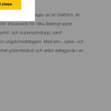
 close
för den första upplagan av sin triathlon, en
gorier anpassade för olika åldersgrupper.
print- och supersprintlopp, samt
för ungdomsdeltagare. Med sim-, cykel- och
onet gräsrotsidrott och aktivt deltagande i en