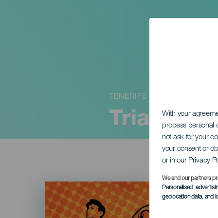
TENERIFE
Triathlon
With your agreem
process personal d
not ask for your c
your consent or ob
or in our Privacy P
We and our partners pr
Imagen
Personalised advertis
Listado
geolocation data, and i