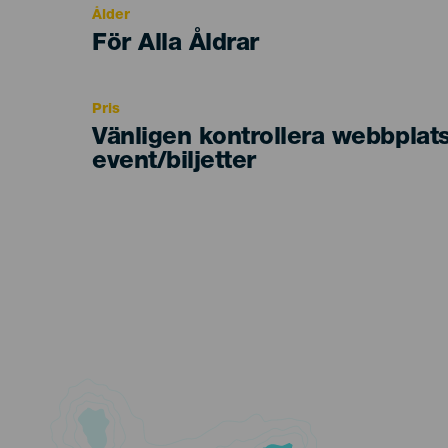
Ålder
Edad
För Alla Åldrar
Recomendada
Pris
Vänligen kontrollera webbplat
event/biljetter