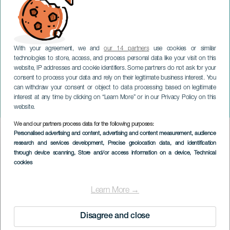
With your agreement, we and
our 14 partners
use cookies or similar
technologies to store, access, and process personal data like your visit on this
website, IP addresses and cookie identifiers. Some partners do not ask for your
consent to process your data and rely on their legitimate business interest. You
can withdraw your consent or object to data processing based on legitimate
TENERIFE
interest at any time by clicking on “Learn More” or in our Privacy Policy on this
Treöreoperan
website.
We and our partners process data for the following purposes:
Imagen
Personalised advertising and content, advertising and content measurement, audience
Listado
research and services development
, Precise geolocation data, and identification
through device scanning
, Store and/or access information on a device
, Technical
cookies
Learn More →
Disagree and close