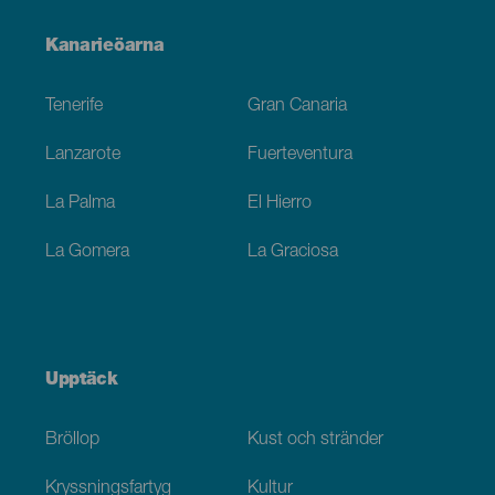
Menú
Kanarieöarna
Footer
Tenerife
Gran Canaria
Lanzarote
Fuerteventura
La Palma
El Hierro
La Gomera
La Graciosa
Upptäck
Bröllop
Kust och stränder
Kryssningsfartyg
Kultur