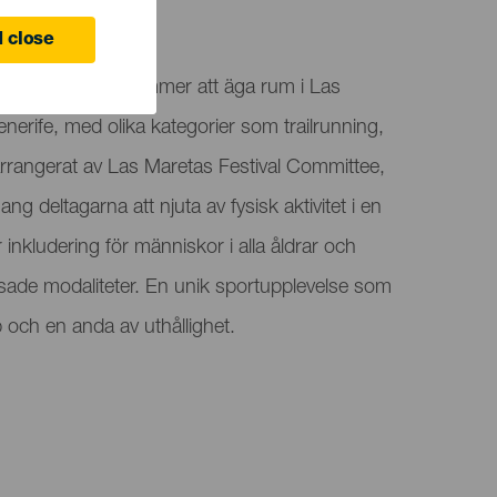
 close
il Las Maretas kommer att äga rum i Las
nerife, med olika kategorier som trailrunning,
rrangerat av Las Maretas Festival Committee,
 deltagarna att njuta av fysisk aktivitet i en
ar inkludering för människor i alla åldrar och
sade modaliteter. En unik sportupplevelse som
och en anda av uthållighet.