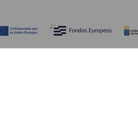
Upptäck
P
Bröllop
Kust och stränder
A
Kryssningsfartyg
Kultur
Ta
Gastronomi
Aktiv turism
Va
Alla artiklar
Se