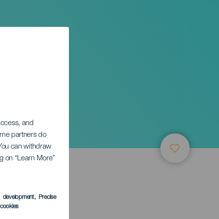
 access, and
Some partners do
. You can withdraw
ing on “Learn More”
s development
, Precise
l cookies