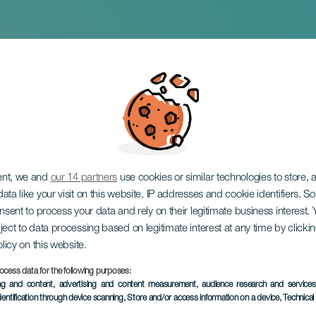
Maretas
ent, we and
our 14 partners
use cookies or similar technologies to store,
ata like your visit on this website, IP addresses and cookie identifiers. 
onsent to process your data and rely on their legitimate business interest
ject to data processing based on legitimate interest at any time by click
olicy on this website.
ocess data for the following purposes:
EVENEMANGET HÅLLS
ing and content, advertising and content measurement, audience research and service
dentification through device scanning
, Store and/or access information on a device
, Technica