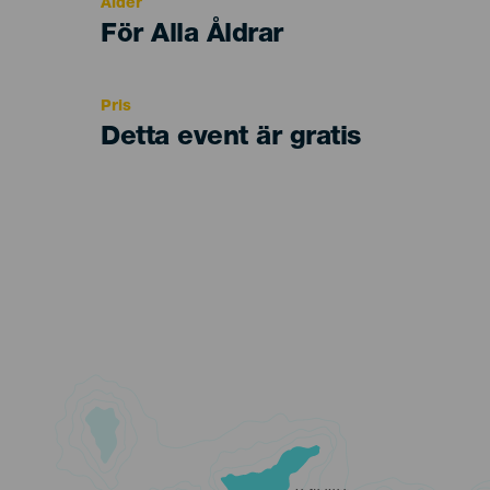
Ålder
Edad
För Alla Åldrar
Recomendada
Pris
Detta event är gratis