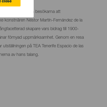
 close
rupptäckt" bjuder in besökarna att
ke konstnären Néstor Martín-Fernández de la
ångfacetterad skapare vars bidrag till 1900-
tjänar förnyad uppmärksamhet. Genom en resa
jar utställningen på TEA Tenerife Espacio de las
erna av hans talang.