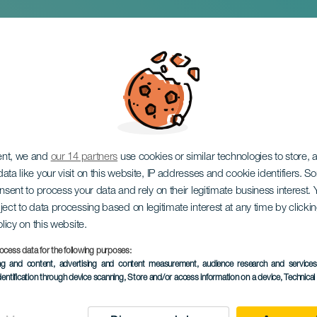
 utställning: Néstor å
ent, we and
our 14 partners
use cookies or similar technologies to store,
ata like your visit on this website, IP addresses and cookie identifiers. 
onsent to process your data and rely on their legitimate business interest
ject to data processing based on legitimate interest at any time by click
olicy on this website.
ocess data for the following purposes:
EVENEMANGET HÅLLS
ing and content, advertising and content measurement, audience research and service
dentification through device scanning
, Store and/or access information on a device
, Technica
24 October 2025 to
Localidad
Santa Cruz de Tener