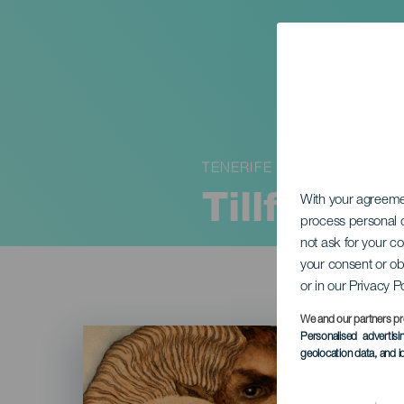
TENERIFE
Tillfällig
With your agreem
process personal d
not ask for your c
your consent or ob
or in our Privacy P
We and our partners pr
Imagen
Personalised advertis
Listado
geolocation data, and i