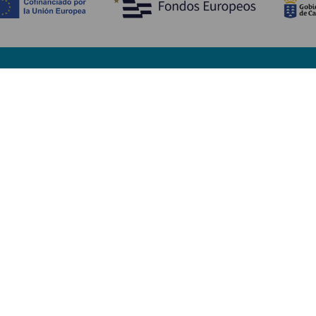
Upptäck
P
Bröllop
Kust och stränder
A
Kryssningsfartyg
Kultur
Ta
Gastronomi
Aktiv turism
Va
Alla artiklar
Se