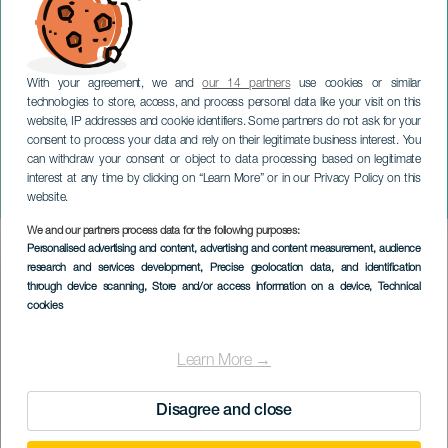
With your agreement, we and
our 14 partners
use cookies or similar
technologies to store, access, and process personal data like your visit on this
website, IP addresses and cookie identifiers. Some partners do not ask for your
consent to process your data and rely on their legitimate business interest. You
TENERIFE
can withdraw your consent or object to data processing based on legitimate
Till salu eller... Vi försöker
interest at any time by clicking on “Learn More” or in our Privacy Policy on this
åtminstone
website.
We and our partners process data for the following purposes:
Imagen
Personalised advertising and content, advertising and content measurement, audience
Listado
research and services development
, Precise geolocation data, and identification
through device scanning
, Store and/or access information on a device
, Technical
cookies
Learn More →
Disagree and close