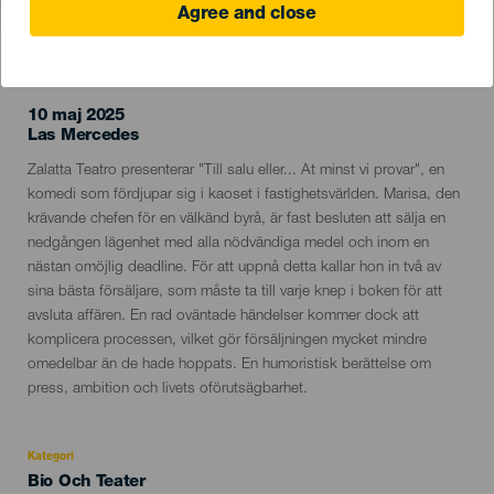
Agree and close
EVENEMANGET HÅLLS
10 maj 2025
Localidad
Las Mercedes
Descripción
Zalatta Teatro presenterar "Till salu eller... At minst vi provar", en
del
komedi som fördjupar sig i kaoset i fastighetsvärlden. Marisa, den
evento
krävande chefen för en välkänd byrå, är fast besluten att sälja en
nedgången lägenhet med alla nödvändiga medel och inom en
nästan omöjlig deadline. För att uppnå detta kallar hon in två av
sina bästa försäljare, som måste ta till varje knep i boken för att
avsluta affären. En rad oväntade händelser kommer dock att
komplicera processen, vilket gör försäljningen mycket mindre
omedelbar än de hade hoppats. En humoristisk berättelse om
press, ambition och livets oförutsägbarhet.
Kategori
Categoría
Bio Och Teater