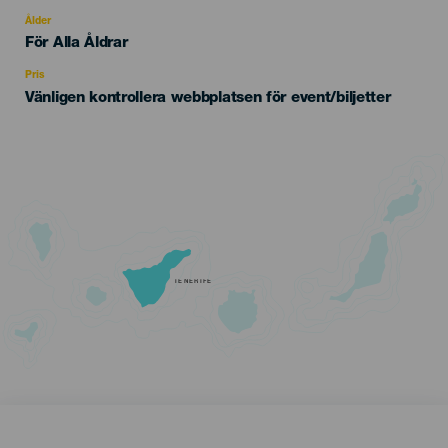
del
evento
Ålder
Edad
För Alla Åldrar
Recomendada
Pris
Vänligen kontrollera webbplatsen för event/biljetter
TENERIFE