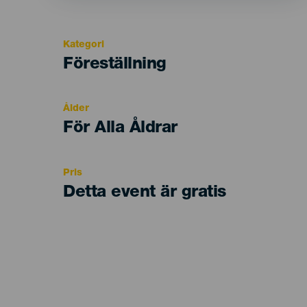
Kategori
Categoría
Föreställning
del
evento
Ålder
Edad
För Alla Åldrar
Recomendada
Pris
Detta event är gratis