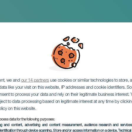
gs Parade i San Cri
a
ent, we and
our 14 partners
use cookies or similar technologies to store,
ata like your visit on this website, IP addresses and cookie identifiers. 
onsent to process your data and rely on their legitimate business interest
ject to data processing based on legitimate interest at any time by click
olicy on this website.
05 January 2027
ocess data for the following purposes:
Localidad
San Cristóbal de La
ing and content, advertising and content measurement, audience research and service
dentification through device scanning
, Store and/or access information on a device
, Technica