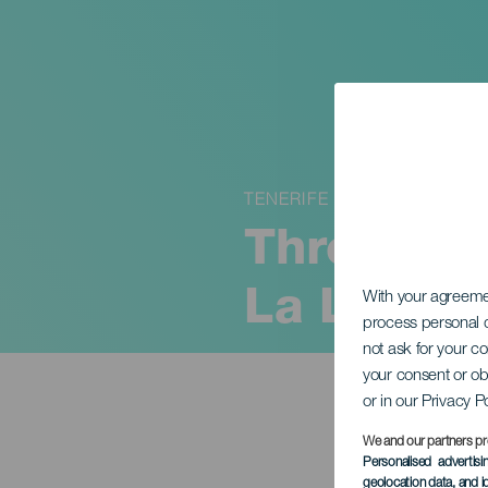
TENERIFE
Three Kin
La Lagun
With your agreem
process personal d
not ask for your c
your consent or ob
or in our Privacy P
We and our partners pr
Personalised advertis
geolocation data, and i