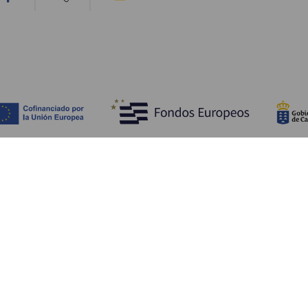
Upptäck
P
Bröllop
Kust och stränder
A
Kryssningsfartyg
Kultur
Ta