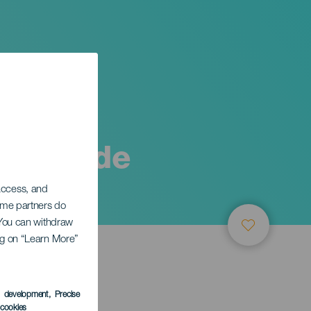
stóbal de
 access, and
Some partners do
. You can withdraw
ing on “Learn More”
 Laguna
s development
, Precise
l cookies