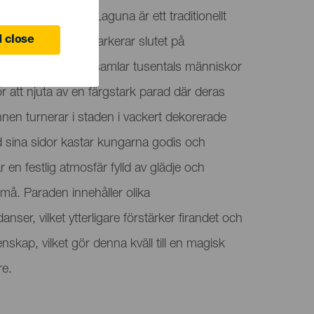
Cristóbal de La Laguna är ett traditionellt
 close
 januari, vilket markerar slutet på
n. Detta evenemang samlar tusentals människor
 att njuta av en färgstark parad där deras
nnen turnerar i staden i vackert dekorerade
d sina sidor kastar kungarna godis och
en festlig atmosfär fylld av glädje och
små. Paraden innehåller olika
er, vilket ytterligare förstärker firandet och
skap, vilket gör denna kväll till en magisk
re.