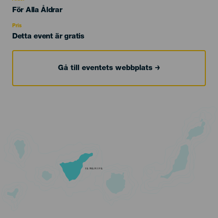
Edad
För Alla Åldrar
Recomendada
Pris
Detta event är gratis
Gå till eventets webbplats
TENERIFE