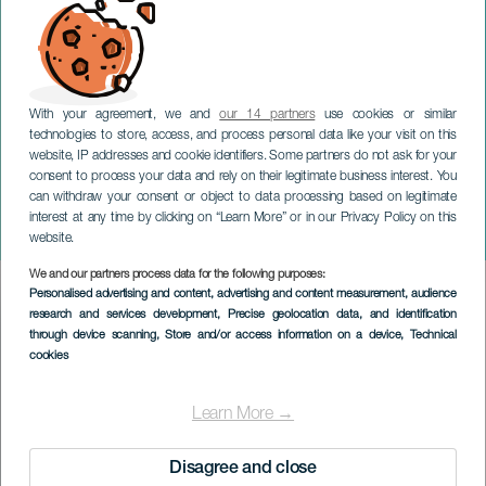
With your agreement, we and
our 14 partners
use cookies or similar
technologies to store, access, and process personal data like your visit on this
website, IP addresses and cookie identifiers. Some partners do not ask for your
consent to process your data and rely on their legitimate business interest. You
can withdraw your consent or object to data processing based on legitimate
TENERIFE
interest at any time by clicking on “Learn More” or in our Privacy Policy on this
Territorium och festival
website.
We and our partners process data for the following purposes:
Imagen
Personalised advertising and content, advertising and content measurement, audience
Listado
research and services development
, Precise geolocation data, and identification
through device scanning
, Store and/or access information on a device
, Technical
cookies
Learn More →
Disagree and close