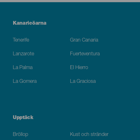
Menú
Kanarieöarna
Footer
Tenerife
Gran Canaria
Lanzarote
Fuerteventura
La Palma
El Hierro
La Gomera
La Graciosa
Upptäck
Bröllop
Kust och stränder