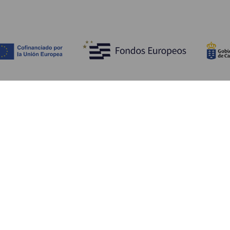
Upptäck
P
Bröllop
Kust och stränder
A
Kryssningsfartyg
Kultur
Ta
Gastronomi
Aktiv turism
Va
Alla artiklar
Se