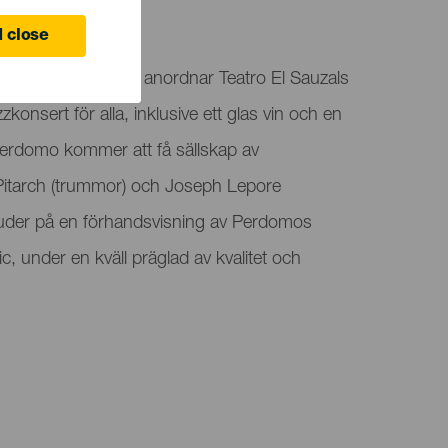
 close
eneriffa Jazz Camp anordnar Teatro El Sauzals
zzkonsert för alla, inklusive ett glas vin och en
Perdomo kommer att få sällskap av
Pitarch (trummor) och Joseph Lepore
juder på en förhandsvisning av Perdomos
 under en kväll präglad av kvalitet och