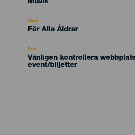
Categoría
Musik
del
evento
Ålder
Edad
För Alla Åldrar
Recomendada
Pris
Vänligen kontrollera webbplat
event/biljetter