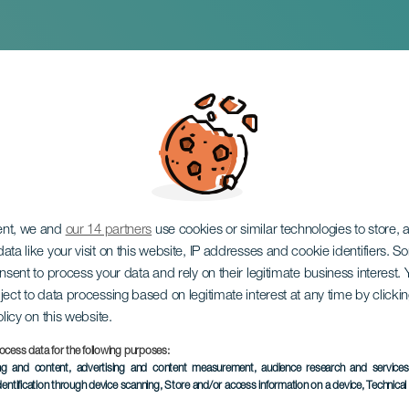
Jazz Camp Reunion
ent, we and
our 14 partners
use cookies or similar technologies to store,
ata like your visit on this website, IP addresses and cookie identifiers. 
onsent to process your data and rely on their legitimate business interest
ject to data processing based on legitimate interest at any time by click
olicy on this website.
ocess data for the following purposes:
EVENEMANGET HÅLLS
ing and content, advertising and content measurement, audience research and service
dentification through device scanning
, Store and/or access information on a device
, Technica