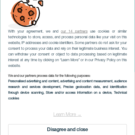
With your agreement, we and
our 14 partners
use cookies or similar
technologies to store, access, and process personal data like your visit on this
website, IP addresses and cookie identifiers. Some partners do not ask for your
consent to process your data and rely on their legitimate business interest. You
can withdraw your consent or object to data processing based on legitimate
TENERIFE
interest at any time by clicking on “Learn More” or in our Privacy Policy on this
Tacorontazo
website.
We and our partners process data for the following purposes:
Imagen
Personalised advertising and content, advertising and content measurement, audience
Listado
research and services development
, Precise geolocation data, and identification
through device scanning
, Store and/or access information on a device
, Technical
cookies
Learn More →
Disagree and close