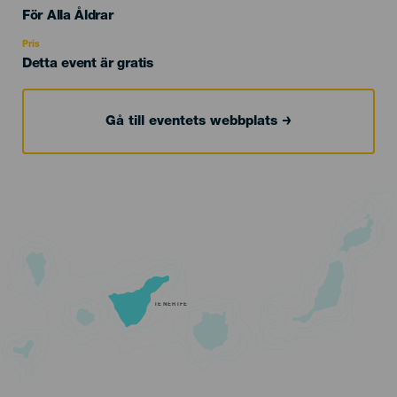
Edad
För Alla Åldrar
Recomendada
Pris
Detta event är gratis
Gå till eventets webbplats
TENERIFE