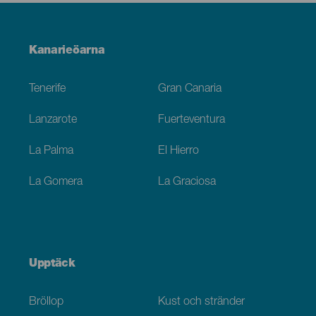
Menú
Kanarieöarna
Footer
Tenerife
Gran Canaria
Lanzarote
Fuerteventura
La Palma
El Hierro
La Gomera
La Graciosa
Upptäck
Bröllop
Kust och stränder