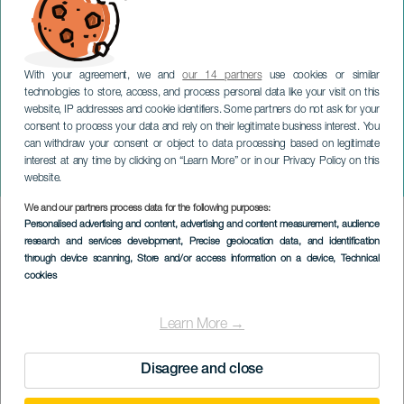
With your agreement, we and
our 14 partners
use cookies or similar
technologies to store, access, and process personal data like your visit on this
website, IP addresses and cookie identifiers. Some partners do not ask for your
consent to process your data and rely on their legitimate business interest. You
TENERIFE
can withdraw your consent or object to data processing based on legitimate
Sydvästra Teneriffa-
interest at any time by clicking on “Learn More” or in our Privacy Policy on this
korsningen
website.
We and our partners process data for the following purposes:
Imagen
Personalised advertising and content, advertising and content measurement, audience
Listado
research and services development
, Precise geolocation data, and identification
through device scanning
, Store and/or access information on a device
, Technical
cookies
Learn More →
Disagree and close