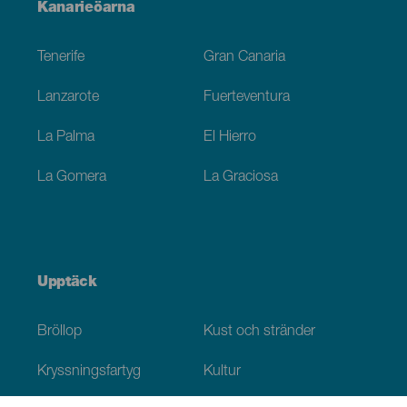
Menú
Kanarieöarna
Footer
Tenerife
Gran Canaria
Lanzarote
Fuerteventura
La Palma
El Hierro
La Gomera
La Graciosa
Upptäck
Bröllop
Kust och stränder
Kryssningsfartyg
Kultur