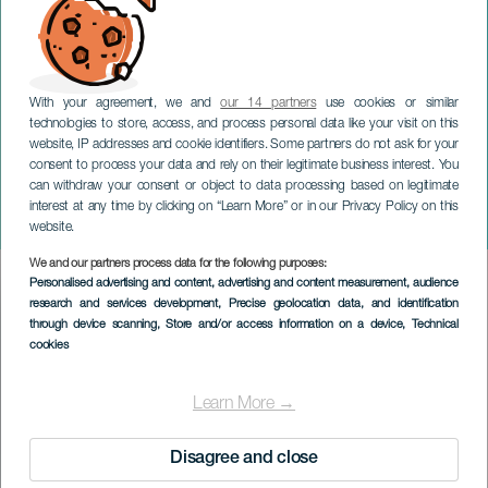
With your agreement, we and
our 14 partners
use cookies or similar
technologies to store, access, and process personal data like your visit on this
website, IP addresses and cookie identifiers. Some partners do not ask for your
consent to process your data and rely on their legitimate business interest. You
can withdraw your consent or object to data processing based on legitimate
TENERIFE
interest at any time by clicking on “Learn More” or in our Privacy Policy on this
Stolthet i El Castillo
website.
We and our partners process data for the following purposes:
Imagen
Personalised advertising and content, advertising and content measurement, audience
Listado
research and services development
, Precise geolocation data, and identification
through device scanning
, Store and/or access information on a device
, Technical
cookies
Learn More →
Disagree and close