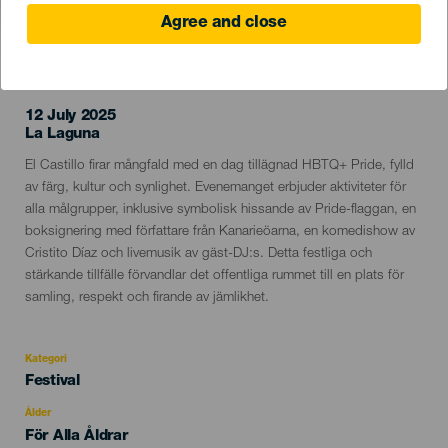
Agree and close
EVENEMANGET HÅLLS
12 July 2025
Localidad
La Laguna
Descripción
El Castillo firar mångfald med en dag tillägnad HBTQ+ Pride, fylld
del
av färg, kultur och synlighet. Evenemanget erbjuder aktiviteter för
evento
alla målgrupper, inklusive symbolisk hissande av Pride-flaggan, en
boksignering med författare från Kanarieöarna, en komedishow av
Cristito Díaz och livemusik av gäst-DJ:s. Detta festliga och
stärkande tillfälle förvandlar det offentliga rummet till en plats för
samling, respekt och firande av jämlikhet.
Kategori
Categoría
Festival
del
evento
Ålder
Edad
För Alla Åldrar