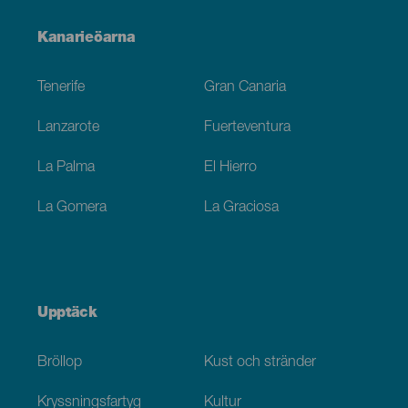
Menú
Kanarieöarna
Footer
Tenerife
Gran Canaria
Lanzarote
Fuerteventura
La Palma
El Hierro
La Gomera
La Graciosa
Upptäck
Bröllop
Kust och stränder
Kryssningsfartyg
Kultur