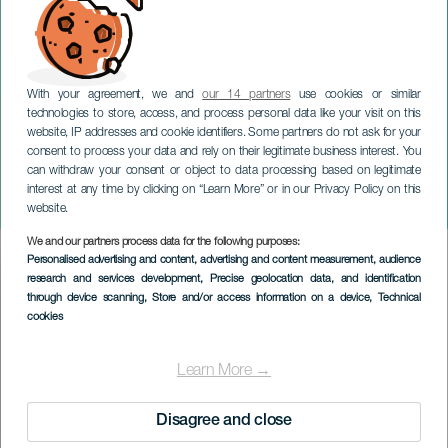
With your agreement, we and
our 14 partners
use cookies or similar
technologies to store, access, and process personal data like your visit on this
website, IP addresses and cookie identifiers. Some partners do not ask for your
consent to process your data and rely on their legitimate business interest. You
TENERIFE
can withdraw your consent or object to data processing based on legitimate
Solidarity Craft Fair i La
interest at any time by clicking on “Learn More” or in our Privacy Policy on this
Orotava
website.
We and our partners process data for the following purposes:
Imagen
Personalised advertising and content, advertising and content measurement, audience
Listado
research and services development
, Precise geolocation data, and identification
through device scanning
, Store and/or access information on a device
, Technical
cookies
Learn More →
Disagree and close