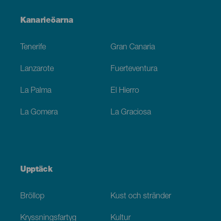
Menú
Kanarieöarna
Footer
Tenerife
Gran Canaria
Lanzarote
Fuerteventura
La Palma
El Hierro
La Gomera
La Graciosa
Upptäck
Bröllop
Kust och stränder
Kryssningsfartyg
Kultur