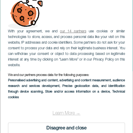
With your agreement, we and
our 14 partners
use cookies or similar
technologies to store, access, and process personal data like your visit on this
website, IP addresses and cookie identifiers. Some partners do not ask for your
consent to process your data and rely on their legitimate business interest. You
can withdraw your consent or object to data processing based on legitimate
TENERIFE
interest at any time by clicking on “Learn More” or in our Privacy Policy on this
Skattkammarön
website.
We and our partners process data for the following purposes:
Imagen
Personalised advertising and content, advertising and content measurement, audience
Listado
research and services development
, Precise geolocation data, and identification
through device scanning
, Store and/or access information on a device
, Technical
cookies
Learn More →
Disagree and close