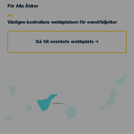
Edad
För Alla Åldrar
Recomendada
Pris
Vänligen kontrollera webbplatsen för event/biljetter
Gå till eventets webbplats
TENERIFE