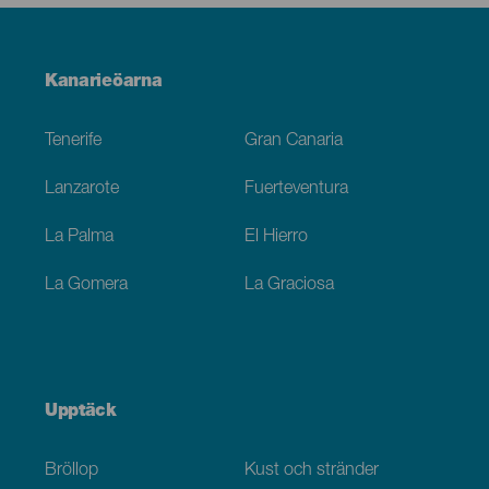
Menú
Kanarieöarna
Footer
Tenerife
Gran Canaria
Lanzarote
Fuerteventura
La Palma
El Hierro
La Gomera
La Graciosa
Upptäck
Bröllop
Kust och stränder