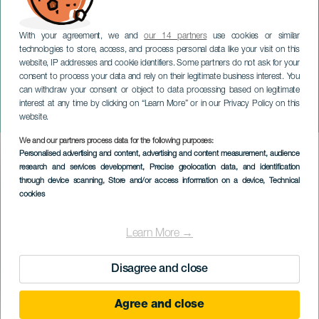
With your agreement, we and
our 14 partners
use cookies or similar
technologies to store, access, and process personal data like your visit on this
website, IP addresses and cookie identifiers. Some partners do not ask for your
consent to process your data and rely on their legitimate business interest. You
can withdraw your consent or object to data processing based on legitimate
TENERIFE
interest at any time by clicking on “Learn More” or in our Privacy Policy on this
Siloé i konsert
website.
We and our partners process data for the following purposes:
Imagen
Personalised advertising and content, advertising and content measurement, audience
Listado
research and services development
, Precise geolocation data, and identification
through device scanning
, Store and/or access information on a device
, Technical
cookies
Learn More →
Disagree and close
Agree and close
EVENEMANGET HÅLLS