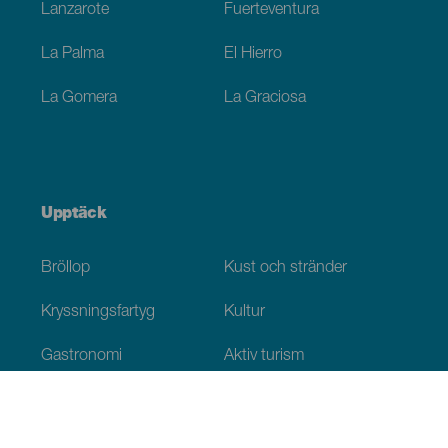
Lanzarote
Fuerteventura
La Palma
El Hierro
La Gomera
La Graciosa
Upptäck
Bröllop
Kust och stränder
Kryssningsfartyg
Kultur
Gastronomi
Aktiv turism
Alla artiklar