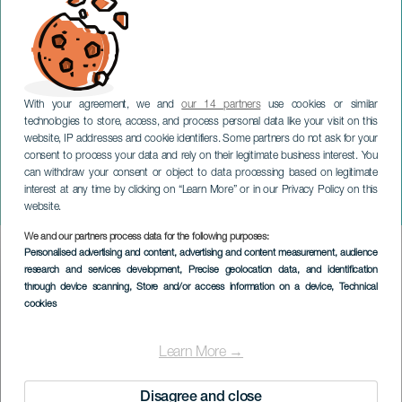
With your agreement, we and
our 14 partners
use cookies or similar
technologies to store, access, and process personal data like your visit on this
website, IP addresses and cookie identifiers. Some partners do not ask for your
consent to process your data and rely on their legitimate business interest. You
can withdraw your consent or object to data processing based on legitimate
TENERIFE
interest at any time by clicking on “Learn More” or in our Privacy Policy on this
Sharonne: All divas
website.
We and our partners process data for the following purposes:
Imagen
Personalised advertising and content, advertising and content measurement, audience
Listado
research and services development
, Precise geolocation data, and identification
through device scanning
, Store and/or access information on a device
, Technical
cookies
Learn More →
Disagree and close