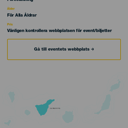
del
evento
Ålder
Edad
För Alla Åldrar
Recomendada
Pris
Vänligen kontrollera webbplatsen för event/biljetter
Gå till eventets webbplats
TENERIFE