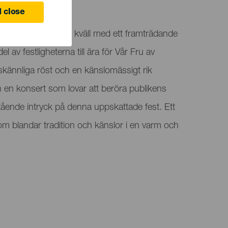
 close
 värd för en speciell kväll med ett framträdande
l av festligheterna till ära för Vår Fru av
kännliga röst och en känslomässigt rik
en en konsert som lovar att beröra publikens
tående intryck på denna uppskattade fest. Ett
m blandar tradition och känslor i en varm och