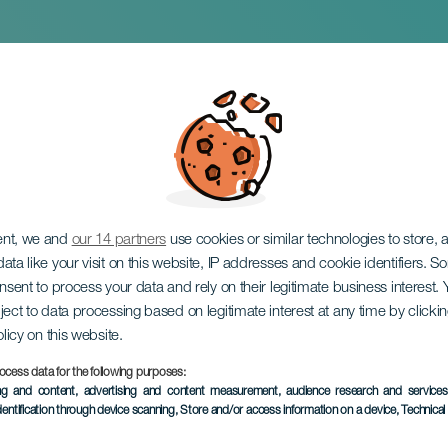
cal i konsert
ent, we and
our 14 partners
use cookies or similar technologies to store,
ata like your visit on this website, IP addresses and cookie identifiers. 
onsent to process your data and rely on their legitimate business interest
ject to data processing based on legitimate interest at any time by click
olicy on this website.
ocess data for the following purposes:
EVENEMANGET HÅLLS
ing and content, advertising and content measurement, audience research and service
dentification through device scanning
, Store and/or access information on a device
, Technica
17 August 2025