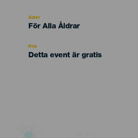
del
evento
Ålder
Edad
För Alla Åldrar
Recomendada
Pris
Detta event är gratis