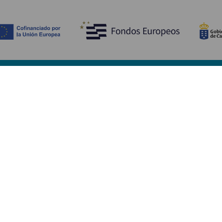
Upptäck
P
Bröllop
Kust och stränder
A
Kryssningsfartyg
Kultur
Ta
Gastronomi
Aktiv turism
Va
Alla artiklar
Se