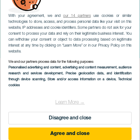
With your agreement, we and
our 14 partners
use cookies or similar
technologies to store, access, and process personal data like your visit on this
website, IP addresses and cookie identifiers. Some partners do not ask for your
consent to process your data and rely on their legitimate business interest. You
TENERIFE
can withdraw your consent or object to data processing based on legitimate
Romería de la Virgen del
interest at any time by clicking on “Learn More” or in our Privacy Policy on this
Buen Viaje
website.
We and our partners process data for the following purposes:
Imagen
Personalised advertising and content, advertising and content measurement, audience
Listado
research and services development
, Precise geolocation data, and identification
through device scanning
, Store and/or access information on a device
, Technical
cookies
Learn More →
Disagree and close
EVENEMANGET HÅLLS
Agree and close