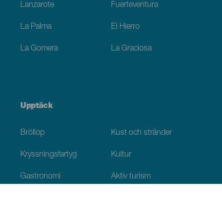
Lanzarote
Fuerteventura
La Palma
El Hierro
La Gomera
La Graciosa
Upptäck
Bröllop
Kust och stränder
Kryssningsfartyg
Kultur
Gastronomi
Aktiv turism
Alla artiklar