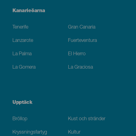
Menú
Kanarieöarna
Footer
Tenerife
Gran Canaria
Lanzarote
Fuerteventura
La Palma
El Hierro
La Gomera
La Graciosa
Upptäck
Bröllop
Kust och stränder
Kryssningsfartyg
Kultur