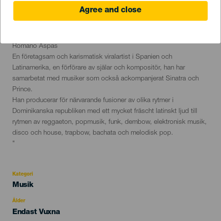
30 December 2023
Localidad
San Cristóbal de La Laguna
Agree and close
Descripción
"Travesuras (mischief) Tour.
del
Konsertturné i mer än 15 städer i Spanien.
evento
Romano Aspas
En företagsam och karismatisk viralartist i Spanien och
Latinamerika, en förförare av själar och kompositör, han har
samarbetat med musiker som också ackompanjerat Sinatra och
Prince.
Han producerar för närvarande fusioner av olika rytmer i
Dominikanska republiken med ett mycket fräscht latinskt ljud till
rytmen av reggaeton, popmusik, funk, dembow, elektronisk musik,
disco och house, trapbow, bachata och melodisk pop.
"
Kategori
Categoría
Musik
del
evento
Ålder
Edad
Endast Vuxna
Recomendada