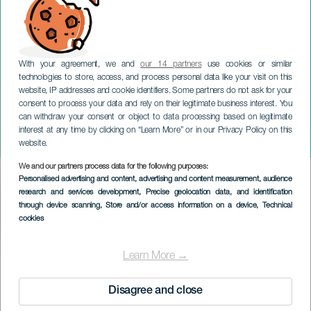
With your agreement, we and
our 14 partners
use cookies or similar
technologies to store, access, and process personal data like your visit on this
website, IP addresses and cookie identifiers. Some partners do not ask for your
consent to process your data and rely on their legitimate business interest. You
TENERIFE
can withdraw your consent or object to data processing based on legitimate
Romano Aspas
interest at any time by clicking on “Learn More” or in our Privacy Policy on this
"Travesuras Tour"
website.
We and our partners process data for the following purposes:
Imagen
Personalised advertising and content, advertising and content measurement, audience
Listado
research and services development
, Precise geolocation data, and identification
through device scanning
, Store and/or access information on a device
, Technical
cookies
Learn More →
EVENEMANGET HÅLLS
Disagree and close