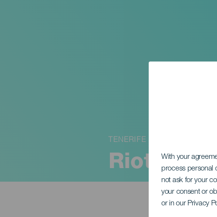
TENERIFE
Riot Ens
With your agreem
process personal d
not ask for your c
your consent or ob
or in our Privacy P