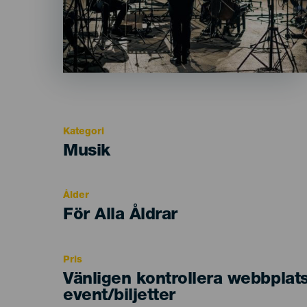
Kategori
Categoría
Musik
del
evento
Ålder
Edad
För Alla Åldrar
Recomendada
Pris
Vänligen kontrollera webbplat
event/biljetter