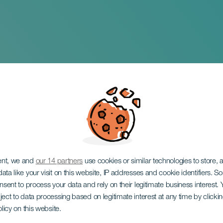
emble
ent, we and
our 14 partners
use cookies or similar technologies to store,
ata like your visit on this website, IP addresses and cookie identifiers. 
onsent to process your data and rely on their legitimate business interest
ject to data processing based on legitimate interest at any time by click
olicy on this website.