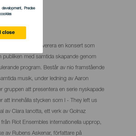
s development
, Precise
l cookies
ife
 close
l Teneriffa för att leverera en konsert som
mman publiken med samtida skapande genom
mulerande program. Består av nio framstående
samtida musik, under ledning av Aaron
gruppen att presentera en serie nyskapade
tt innehålla stycken som l - They left us
wal av Clara Ianotta, ett verk av Golnaz
 från Riot Ensembles internationella upprop,
ke av Rubens Askenar, författare på