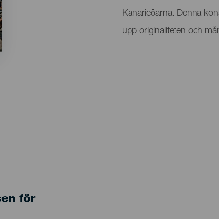
Kanarieöarna. Denna kons
upp originaliteten och må
sen för