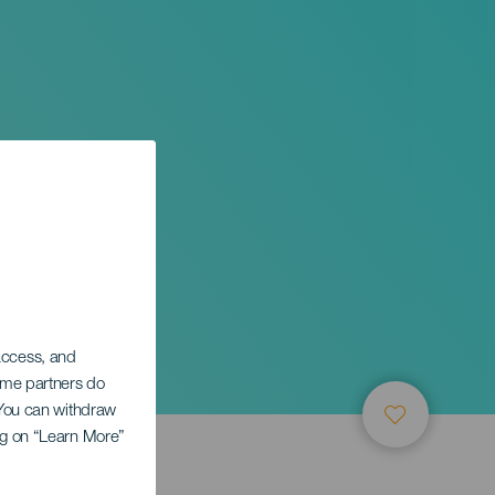
 access, and
Some partners do
. You can withdraw
ing on “Learn More”