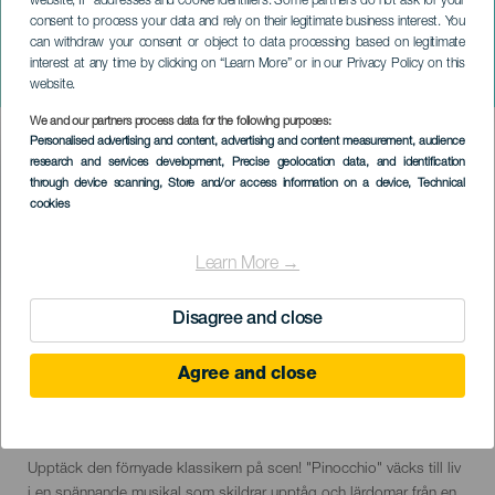
website, IP addresses and cookie identifiers. Some partners do not ask for your
consent to process your data and rely on their legitimate business interest. You
can withdraw your consent or object to data processing based on legitimate
TENERIFE
interest at any time by clicking on “Learn More” or in our Privacy Policy on this
Pinocho. El Musical
website.
We and our partners process data for the following purposes:
Imagen
Personalised advertising and content, advertising and content measurement, audience
Listado
research and services development
, Precise geolocation data, and identification
through device scanning
, Store and/or access information on a device
, Technical
cookies
Learn More →
Disagree and close
EVENEMANGET HÅLLS
Agree and close
20 April to 29 June
Localidad
Santa Cruz de Tenerife
Descripción
Upptäck den förnyade klassikern på scen! "Pinocchio" väcks till liv
del
i en spännande musikal som skildrar upptåg och lärdomar från en