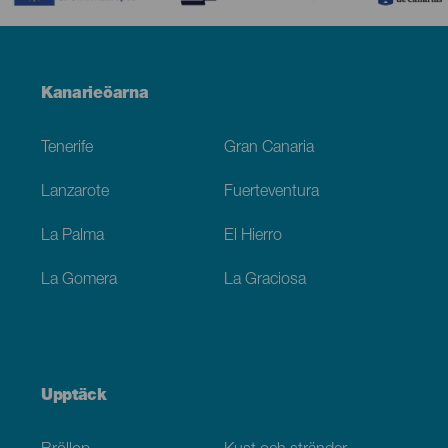
Menú
Kanarieöarna
Footer
Tenerife
Gran Canaria
Lanzarote
Fuerteventura
La Palma
El Hierro
La Gomera
La Graciosa
Upptäck