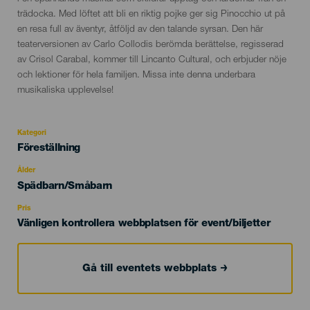
evento
trädocka. Med löftet att bli en riktig pojke ger sig Pinocchio ut på
en resa full av äventyr, åtföljd av den talande syrsan. Den här
teaterversionen av Carlo Collodis berömda berättelse, regisserad
av Crisol Carabal, kommer till Lincanto Cultural, och erbjuder nöje
och lektioner för hela familjen. Missa inte denna underbara
musikaliska upplevelse!
Kategori
Categoría
Föreställning
del
evento
Ålder
Edad
Spädbarn/Småbarn
Recomendada
Pris
Vänligen kontrollera webbplatsen för event/biljetter
Gå till eventets webbplats