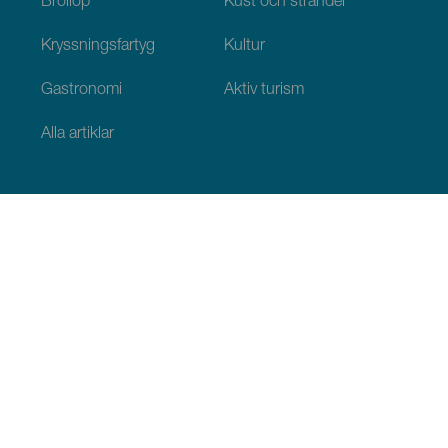
Bröllop
Kust och stränder
Kryssningsfartyg
Kultur
Gastronomi
Aktiv turism
Alla artiklar
Praktisk information
Agenda
Klimat
Ta sig dit
Ställen för att äta
Var man kan bo
Ögruppen
Serviceutbud