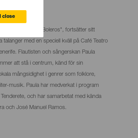
ife
 close
d som "Not Only Boleros", fortsätter sitt
talanger med en speciell kväll på Café Teatro
enerife. Flautisten och sångerskan Paula
mmer att stå i centrum, känd för sin
okala mångsidighet i genrer som folklore,
iter-musik. Paula har medverkat i program
 Tenderete, och har samarbetat med kända
rera och José Manuel Ramos.