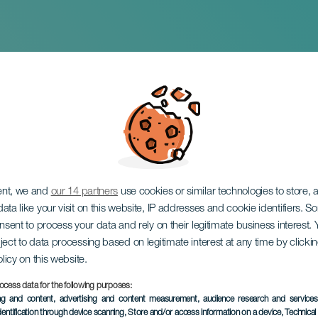
ez & Jonay Mesa: I
ent, we and
our 14 partners
use cookies or similar technologies to store,
ata like your visit on this website, IP addresses and cookie identifiers. 
onsent to process your data and rely on their legitimate business interest
ject to data processing based on legitimate interest at any time by click
olicy on this website.
ocess data for the following purposes:
EVENEMANGET HÅLLS
ing and content, advertising and content measurement, audience research and service
dentification through device scanning
, Store and/or access information on a device
, Technica