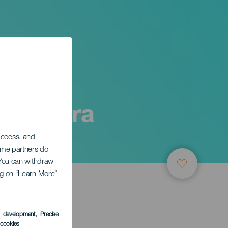
nte bara
 access, and
Some partners do
. You can withdraw
ing on “Learn More”
s development
, Precise
l cookies