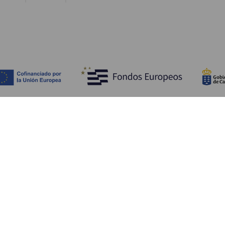
Upptäck
P
Bröllop
Kust och stränder
A
Kryssningsfartyg
Kultur
Ta