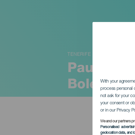
TENERIFE
Paula Góm
Boleros
With your agreem
process personal d
not ask for your c
your consent or ob
or in our Privacy P
We and our partners pr
Personalised advertis
geolocation data, and i