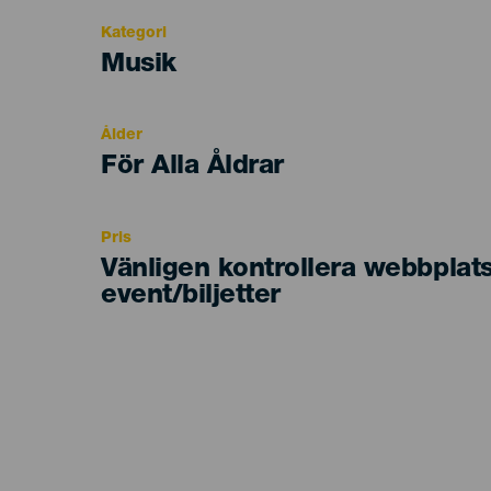
Kategori
Categoría
Musik
del
evento
Ålder
Edad
För Alla Åldrar
Recomendada
Pris
Vänligen kontrollera webbplat
event/biljetter