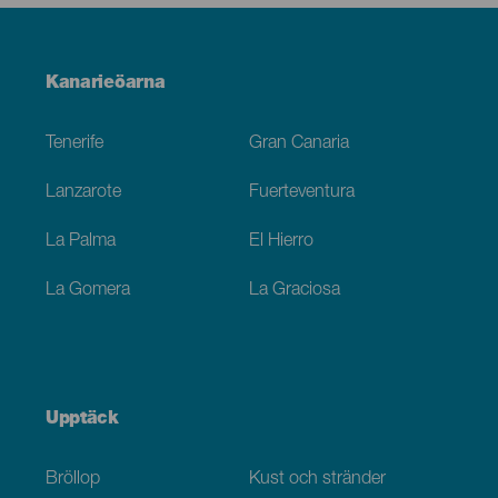
Menú
Kanarieöarna
Footer
Tenerife
Gran Canaria
Lanzarote
Fuerteventura
La Palma
El Hierro
La Gomera
La Graciosa
Upptäck
Bröllop
Kust och stränder