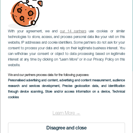
With your agreement, we and
our 14 partners
use cookies or similar
technologies to store, access, and process personal data like your visit on this
website, IP addresses and cookie identifiers. Some partners do not ask for your
consent to process your data and rely on their legitimate business interest. You
TENERIFE
can withdraw your consent or object to data processing based on legitimate
OCR Mencey Obstacle
interest at any time by clicking on “Learn More” or in our Privacy Policy on this
Race
website.
We and our partners process data for the following purposes:
Imagen
Personalised advertising and content, advertising and content measurement, audience
Listado
research and services development
, Precise geolocation data, and identification
through device scanning
, Store and/or access information on a device
, Technical
cookies
Learn More →
Disagree and close