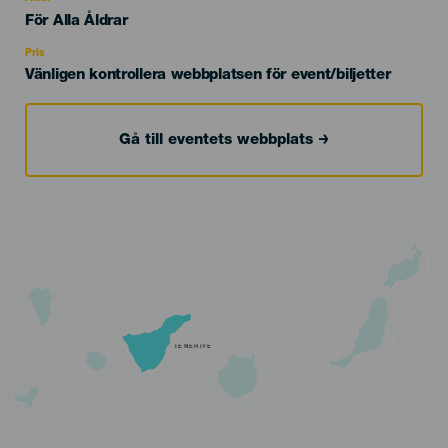
Edad
För Alla Åldrar
Recomendada
Pris
Vänligen kontrollera webbplatsen för event/biljetter
Gå till eventets webbplats
TENERIFE