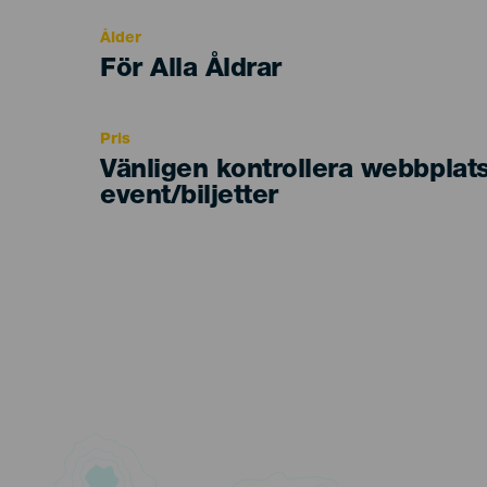
evento
Ålder
Edad
För Alla Åldrar
Recomendada
Pris
Vänligen kontrollera webbplat
event/biljetter