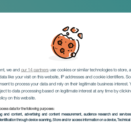
acunza i konsert
ent, we and
our 14 partners
use cookies or similar technologies to store,
ata like your visit on this website, IP addresses and cookie identifiers. 
onsent to process your data and rely on their legitimate business interest
ject to data processing based on legitimate interest at any time by click
olicy on this website.
ocess data for the following purposes:
ing and content, advertising and content measurement, audience research and service
EVENEMANGET HÅLLS
dentification through device scanning
, Store and/or access information on a device
, Technica