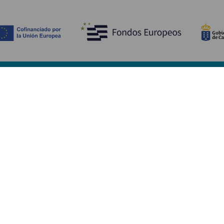
Upptäck
P
Bröllop
Kust och stränder
A
Kryssningsfartyg
Kultur
Ta
Gastronomi
Aktiv turism
Va
Alla artiklar
Se