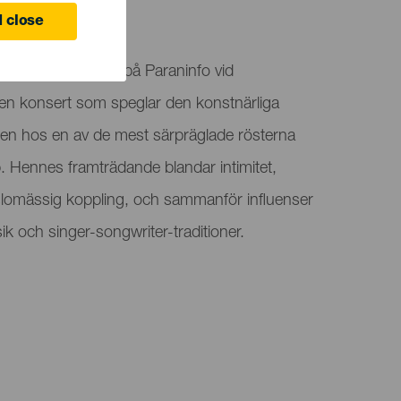
 close
ar sin turné 2026 på Paraninfo vid
, en konsert som speglar den konstnärliga
en hos en av de mest särpräglade rösterna
 Hennes framträdande blandar intimitet,
lomässig koppling, och sammanför influenser
k och singer-songwriter-traditioner.