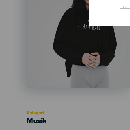
Lear
Kategori
Categoría
Musik
del