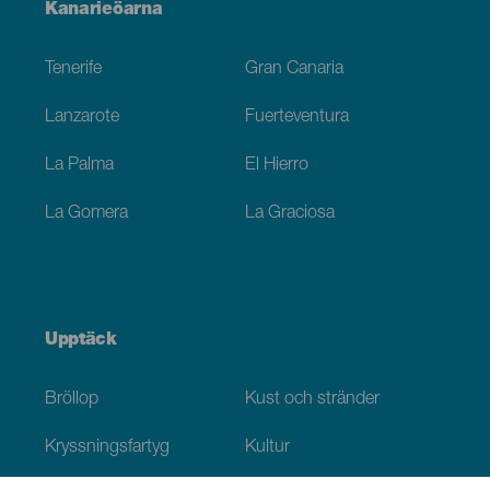
Menú
Kanarieöarna
Footer
Tenerife
Gran Canaria
Lanzarote
Fuerteventura
La Palma
El Hierro
La Gomera
La Graciosa
Upptäck
Bröllop
Kust och stränder
Kryssningsfartyg
Kultur