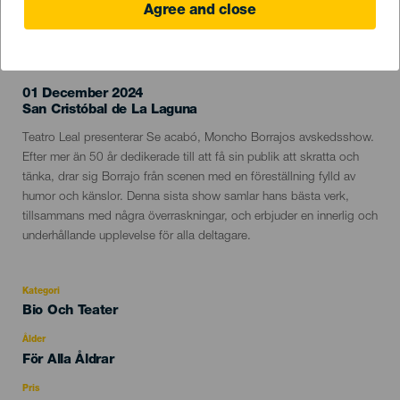
Agree and close
EVENEMANGET HÅLLS
01 December 2024
Localidad
San Cristóbal de La Laguna
Descripción
Teatro Leal presenterar Se acabó, Moncho Borrajos avskedsshow.
del
Efter mer än 50 år dedikerade till att få sin publik att skratta och
evento
tänka, drar sig Borrajo från scenen med en föreställning fylld av
humor och känslor. Denna sista show samlar hans bästa verk,
tillsammans med några överraskningar, och erbjuder en innerlig och
underhållande upplevelse för alla deltagare.
Kategori
Categoría
Bio Och Teater
del
evento
Ålder
Edad
För Alla Åldrar
Recomendada
Pris