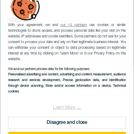
With your agreement, we and
our 14 partners
use cookies or similar
technologies to store, access, and process personal data like your visit on this
website, IP addresses and cookie identifiers. Some partners do not ask for your
consent to process your data and rely on their legitimate business interest. You
can withdraw your consent or object to data processing based on legitimate
TENERIFE
interest at any time by clicking on “Learn More” or in our Privacy Policy on this
Moncho Borrajo
website.
We and our partners process data for the following purposes:
Imagen
Personalised advertising and content, advertising and content measurement, audience
Listado
research and services development
, Precise geolocation data, and identification
through device scanning
, Store and/or access information on a device
, Technical
cookies
Learn More →
Disagree and close