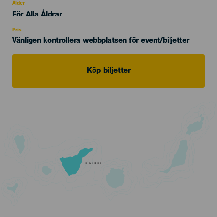
evento
Ålder
Edad
För Alla Åldrar
Recomendada
Pris
Vänligen kontrollera webbplatsen för event/biljetter
Köp biljetter
TENERIFE