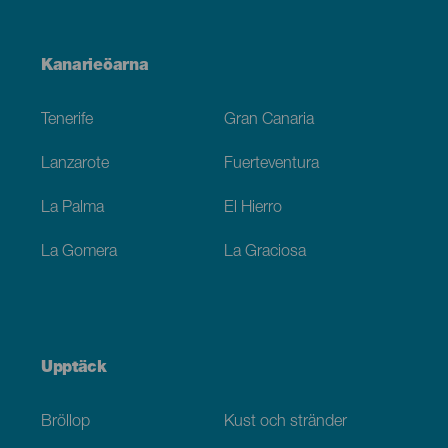
Menú
Kanarieöarna
Footer
Tenerife
Gran Canaria
Lanzarote
Fuerteventura
La Palma
El Hierro
La Gomera
La Graciosa
Upptäck
Bröllop
Kust och stränder