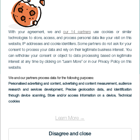
With your agreement, we and
our 14 partners
use cookies or similar
technologies to store, access, and process personal data like your visit on this
website, IP addresses and cookie identifiers. Some partners do not ask for your
consent to process your data and rely on their legitimate business interest. You
TENERIFE
can withdraw your consent or object to data processing based on legitimate
Misión Impro-sible:
interest at any time by clicking on “Learn More” or in our Privacy Policy on this
Aguilera y Mení
website.
We and our partners process data for the following purposes:
Imagen
Personalised advertising and content, advertising and content measurement, audience
Listado
research and services development
, Precise geolocation data, and identification
through device scanning
, Store and/or access information on a device
, Technical
cookies
Learn More →
Disagree and close