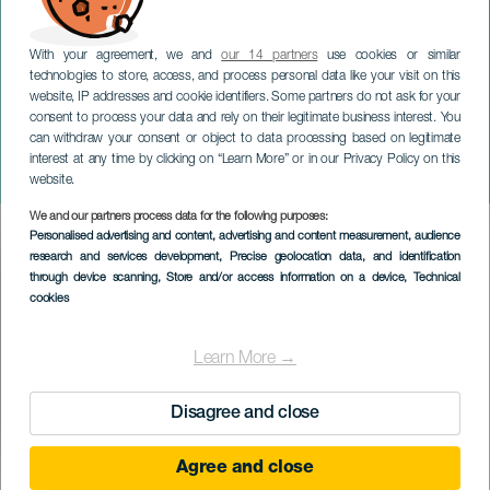
With your agreement, we and
our 14 partners
use cookies or similar
technologies to store, access, and process personal data like your visit on this
website, IP addresses and cookie identifiers. Some partners do not ask for your
consent to process your data and rely on their legitimate business interest. You
can withdraw your consent or object to data processing based on legitimate
TENERIFE
interest at any time by clicking on “Learn More” or in our Privacy Policy on this
Mästare 2
website.
We and our partners process data for the following purposes:
Imagen
Personalised advertising and content, advertising and content measurement, audience
Listado
research and services development
, Precise geolocation data, and identification
through device scanning
, Store and/or access information on a device
, Technical
cookies
Learn More →
Disagree and close
Agree and close
EVENEMANGET HÅLLS