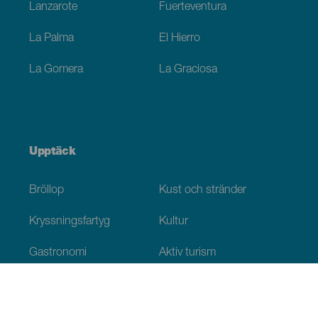
Lanzarote
Fuerteventura
La Palma
El Hierro
La Gomera
La Graciosa
Upptäck
Bröllop
Kust och stränder
Kryssningsfartyg
Kultur
Gastronomi
Aktiv turism
Alla artiklar