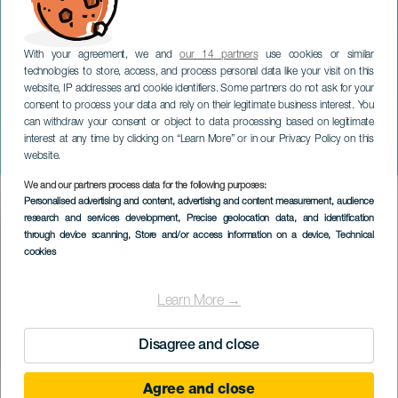
With your agreement, we and
our 14 partners
use cookies or similar
technologies to store, access, and process personal data like your visit on this
website, IP addresses and cookie identifiers. Some partners do not ask for your
consent to process your data and rely on their legitimate business interest. You
TENERIFE
can withdraw your consent or object to data processing based on legitimate
Manual för att bygga en
interest at any time by clicking on “Learn More” or in our Privacy Policy on this
dröm
website.
We and our partners process data for the following purposes:
Imagen
Personalised advertising and content, advertising and content measurement, audience
Listado
research and services development
, Precise geolocation data, and identification
through device scanning
, Store and/or access information on a device
, Technical
cookies
Learn More →
Disagree and close
Agree and close