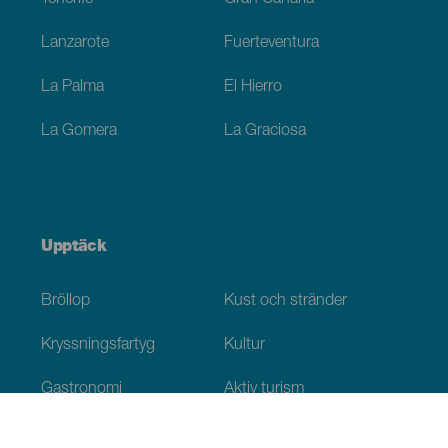
Lanzarote
Fuerteventura
La Palma
El Hierro
La Gomera
La Graciosa
Upptäck
Bröllop
Kust och stränder
Kryssningsfartyg
Kultur
Gastronomi
Aktiv turism
Alla artiklar